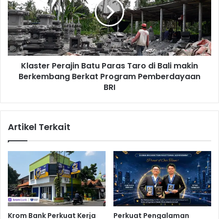
n
s
d
t
e
e
n
r
g
P
1
e
4
Klaster Perajin Batu Paras Taro di Bali makin
r
B
Berkembang Berkat Program Pemberdayaan
a
a
j
BRI
n
i
k
n
,
B
Artikel Terkait
B
a
e
t
r
u
i
P
K
a
e
r
m
a
u
s
d
T
Krom Bank Perkuat Kerja
Perkuat Pengalaman
a
a