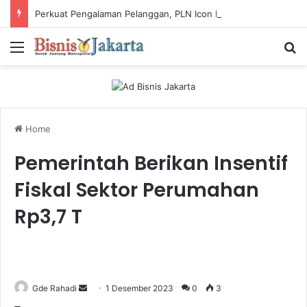
Perkuat Pengalaman Pelanggan, PLN Icon Plus Sabet Tiga Penghargaan CCW 2026
Menu
Ca
Home
Pemerintah Berikan Insentif
Fiskal Sektor Perumahan
Rp3,7 T
Gde Rahadi
S
1 Desember 2023
0
3
e