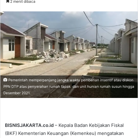
2 menit dibaca
n
d
a
n
e
m
a
i
l
Pemerintah memperpanjang jangka waktu pemberian insentif atau diskon
PPN DTP atas penyerahan rumah tapak dan unit hunian rumah susun hingga
Desember 2021.
BISNISJAKARTA.co.id
– Kepala Badan Kebijakan Fiskal
(BKF) Kementerian Keuangan (Kemenkeu) mengatakan