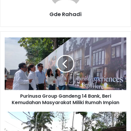
Gde Rahadi
P
u
r
i
n
u
s
a
G
Purinusa Group Gandeng 14 Bank, Beri
r
Kemudahan Masyarakat Miliki Rumah Impian
o
u
p
K
G
l
a
a