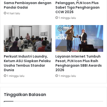
Sama Pembiayaan dengan
Pelanggan, PLN Icon Plus
h
r
Pandai Gadai
Sabet Tiga Penghargaan
a
o
CCW 2026
4 hari lalu
n
d
1 minggu lalu
M
i
a
B
s
a
y
l
a
i
r
m
a
a
k
k
Perkuat Industri Laundry,
Layanan Internet Tumbuh
a
i
Ketum ASLI Siapkan Pelaku
Pesat, PLN Icon Plus Raih
t
Usaha Tembus Standar
Penghargaan SBBI Awards
n
Dunia
2026
M
B
i
e
1 minggu lalu
1 minggu lalu
l
r
i
k
k
e
Tinggalkan Balasan
i
m
R
b
u
a