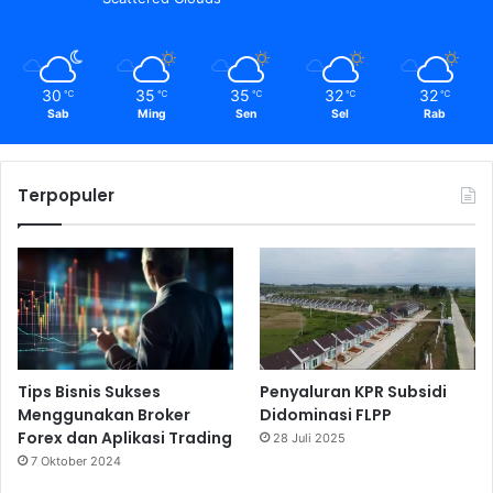
30
35
35
32
32
℃
℃
℃
℃
℃
Sab
Ming
Sen
Sel
Rab
Terpopuler
Tips Bisnis Sukses
Penyaluran KPR Subsidi
Menggunakan Broker
Didominasi FLPP
Forex dan Aplikasi Trading
28 Juli 2025
7 Oktober 2024