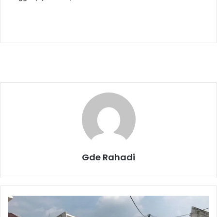
Gde Rahadi
P
e