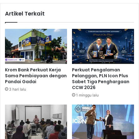
i
a
f
t
Artikel Terkait
F
e
i
g
s
i
k
P
a
e
l
r
S
t
e
u
k
m
Krom Bank Perkuat Kerja
Perkuat Pengalaman
t
b
Sama Pembiayaan dengan
Pelanggan, PLN Icon Plus
o
u
Pandai Gadai
Sabet Tiga Penghargaan
r
h
CCW 2026
3 hari lalu
P
a
1 minggu lalu
e
n
r
E
u
k
m
o
a
n
h
o
a
m