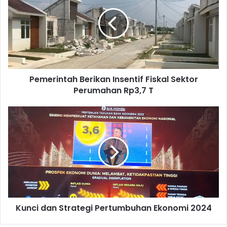
m
e
r
i
n
t
a
Pemerintah Berikan Insentif Fiskal Sektor
h
Perumahan Rp3,7 T
B
e
r
K
i
u
k
n
a
c
n
i
I
d
n
a
s
n
e
S
n
Kunci dan Strategi Pertumbuhan Ekonomi 2024
t
t
r