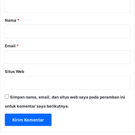
t
a
r
Nama
*
*
Email
*
Situs Web
Simpan nama, email, dan situs web saya pada peramban ini
untuk komentar saya berikutnya.