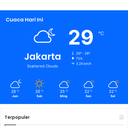
Cuaca Hari Ini
29
℃
Jakarta
29º - 28º
75%
3.26 km/h
Scattered Clouds
28
36
35
32
32
℃
℃
℃
℃
℃
Jum
Sab
Ming
Sen
Sel
Terpopuler