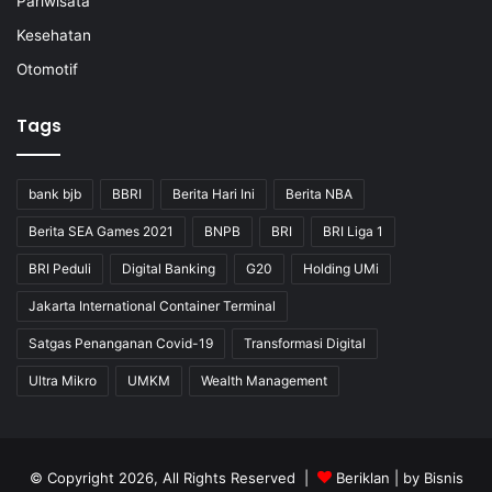
Pariwisata
Kesehatan
Otomotif
Tags
bank bjb
BBRI
Berita Hari Ini
Berita NBA
Berita SEA Games 2021
BNPB
BRI
BRI Liga 1
BRI Peduli
Digital Banking
G20
Holding UMi
Jakarta International Container Terminal
Satgas Penanganan Covid-19
Transformasi Digital
Ultra Mikro
UMKM
Wealth Management
© Copyright 2026, All Rights Reserved |
Beriklan
| by
Bisnis