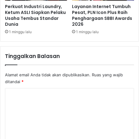
n
i
Perkuat Industri Laundry,
Layanan Internet Tumbuh
R
Ketum ASLI Siapkan Pelaku
Pesat, PLN Icon Plus Raih
2
Usaha Tembus Standar
Penghargaan SBBI Awards
p
0
Dunia
2026
3
2
,
4
1 minggu lalu
1 minggu lalu
7
T
Tinggalkan Balasan
Alamat email Anda tidak akan dipublikasikan.
Ruas yang wajib
ditandai
*
K
o
m
e
n