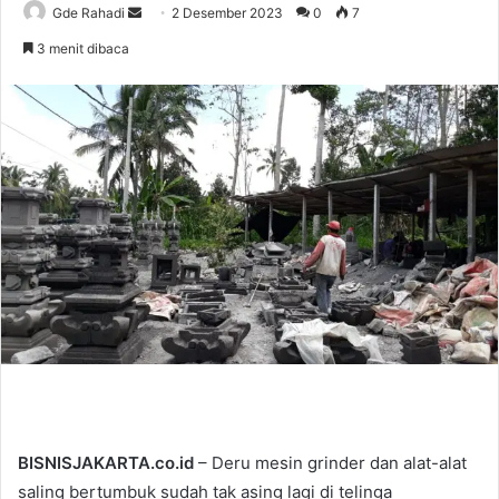
Gde Rahadi
S
2 Desember 2023
0
7
e
3 menit dibaca
n
d
a
n
e
m
a
i
l
BISNISJAKARTA.co.id
– Deru mesin grinder dan alat-alat
saling bertumbuk sudah tak asing lagi di telinga