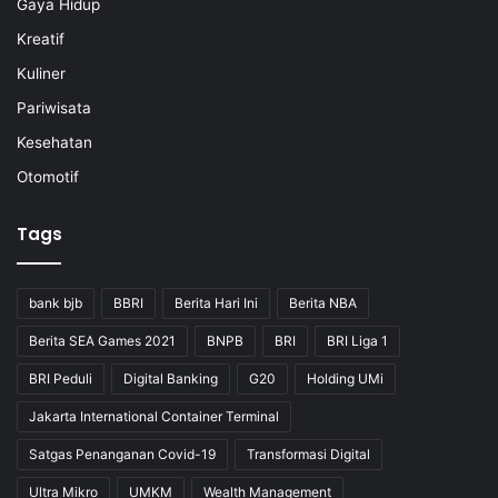
Gaya Hidup
Kreatif
Kuliner
Pariwisata
Kesehatan
Otomotif
Tags
bank bjb
BBRI
Berita Hari Ini
Berita NBA
Berita SEA Games 2021
BNPB
BRI
BRI Liga 1
BRI Peduli
Digital Banking
G20
Holding UMi
Jakarta International Container Terminal
Satgas Penanganan Covid-19
Transformasi Digital
Ultra Mikro
UMKM
Wealth Management