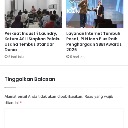
r
i
a
o
n
n
J
o
l
Perkuat Industri Laundry,
Layanan Internet Tumbuh
a
Ketum ASLI Siapkan Pelaku
Pesat, PLN Icon Plus Raih
Usaha Tembus Standar
Penghargaan SBBI Awards
A
Dunia
2026
n
g
5 hari lalu
5 hari lalu
k
a
t
Tinggalkan Balasan
P
e
s
Alamat email Anda tidak akan dipublikasikan.
Ruas yang wajib
o
ditandai
*
n
a
K
L
o
a
b