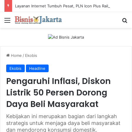
Layanan Internet Tumbuh Pesat, PLN Icon Plus Raih Penghargaan SBBI Awards 2026
Menu
Ca
Home
/
Ekobis
Ekobis
Headline
Pengaruhi Inflasi, Diskon
Listrik 50 Persen Dorong
Daya Beli Masyarakat
Kebijakan ini merupakan bagian dari langkah
strategis untuk menjaga daya beli masyarakat
dan mendorong konsumsi domestik.