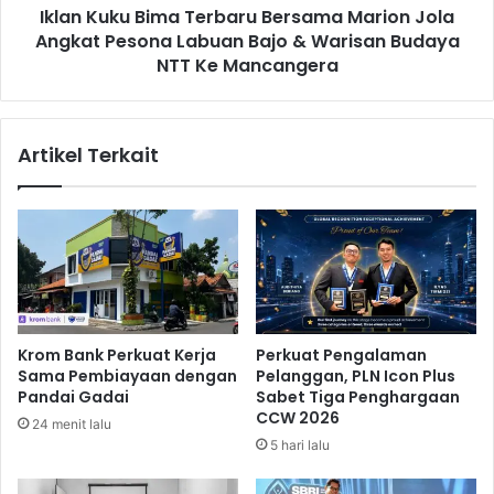
o
Iklan Kuku Bima Terbaru Bersama Marion Jola
B
k
Angkat Pesona Labuan Bajo & Warisan Budaya
i
B
m
NTT Ke Mancangera
e
a
r
T
a
e
Artikel Terkait
s
r
A
b
m
a
a
r
n
u
h
B
i
e
n
r
g
s
Krom Bank Perkuat Kerja
Perkuat Pengalaman
g
a
Sama Pembiayaan dengan
Pelanggan, PLN Icon Plus
a
m
Pandai Gadai
Sabet Tiga Penghargaan
L
a
CCW 2026
24 menit lalu
e
M
5 hari lalu
b
a
a
r