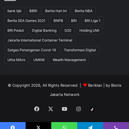
bank bjb
BBRI
Berita Hari Ini
Berita NBA
Berita SEA Games 2021
BNPB
BRI
BRI Liga 1
BRI Peduli
Digital Banking
G20
Holding UMi
Jakarta International Container Terminal
Satgas Penanganan Covid-19
Transformasi Digital
Ultra Mikro
UMKM
Wealth Management
© Copyright 2026, All Rights Reserved |
Beriklan
| by
Bisnis
Jakarta Network
Facebook
X
YouTube
Instagram
Tiktok