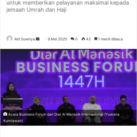
untuk memberikan pelayanan maksimal kepada
jemaah Umrah dan Haji
Alit Suwirya
S
9 Mei 2025
0
43
1 menit dibaca
e
n
d
a
n
e
m
a
i
l
Acara Business Forum dari Diar Al Manasik Internasional (Yuwana
Kurniawan)