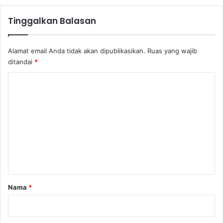
a
u
Tinggalkan Balasan
s
a
h
Alamat email Anda tidak akan dipublikasikan.
Ruas yang wajib
a
ditandai
*
a
n
K
o
m
e
n
t
a
r
Nama
*
*