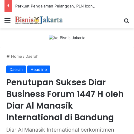
Perkuat Pengalaman Pelanggan, PLN Icon Plus Sabet Tiga Penghargaan CCW 2026
Menu
Ca
Home
/
Daerah
Daerah
Headline
Penutupan Sukses Diar
Business Forum 1447 H oleh
Diar Al Manasik
International di Bandung
Diar Al Manasik International berkomitmen