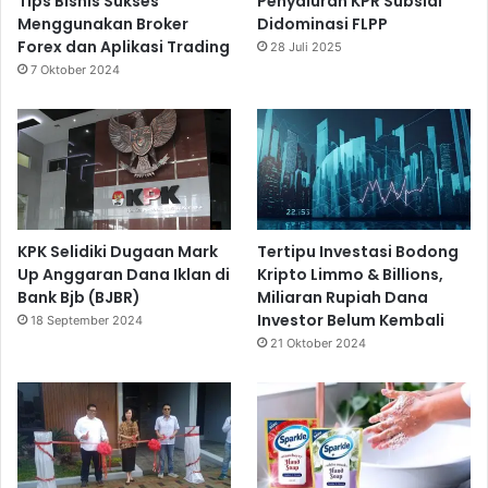
Tips Bisnis Sukses
Penyaluran KPR Subsidi
Menggunakan Broker
Didominasi FLPP
Forex dan Aplikasi Trading
28 Juli 2025
7 Oktober 2024
KPK Selidiki Dugaan Mark
Tertipu Investasi Bodong
Up Anggaran Dana Iklan di
Kripto Limmo & Billions,
Bank Bjb (BJBR)
Miliaran Rupiah Dana
Investor Belum Kembali
18 September 2024
21 Oktober 2024