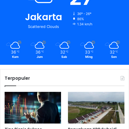
Jakarta
36º - 26º
86%
1.34 km/h
Scattered Clouds
36
36
32
33
32
℃
℃
℃
℃
℃
Kam
Jum
Sab
Ming
Sen
Terpopuler