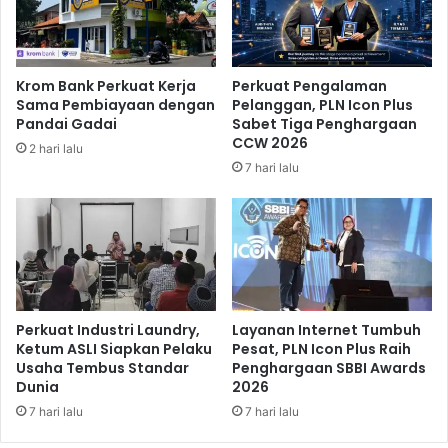
i
a
t
l
a
a
s
m
Krom Bank Perkuat Kerja
Perkuat Pengalaman
I
P
Sama Pembiayaan dengan
Pelanggan, PLN Icon Plus
k
e
Pandai Gadai
Sabet Tiga Penghargaan
l
n
CCW 2026
2 hari lalu
a
g
7 hari lalu
n
e
O
m
n
b
l
a
i
n
n
g
e
a
A
n
Perkuat Industri Laundry,
Layanan Internet Tumbuh
n
K
Ketum ASLI Siapkan Pelaku
Pesat, PLN Icon Plus Raih
d
Usaha Tembus Standar
Penghargaan SBBI Awards
e
Dunia
2026
a
w
!
i
7 hari lalu
7 hari lalu
r