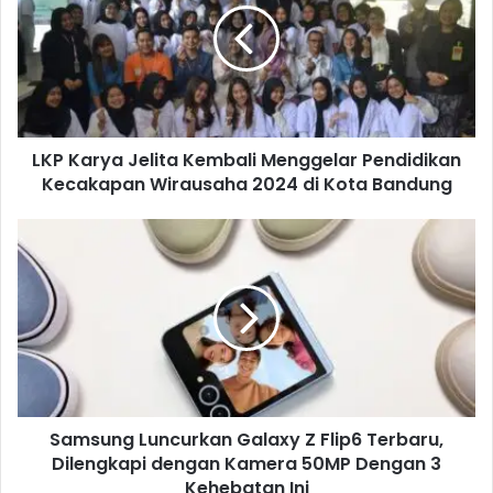
K
a
r
y
a
J
LKP Karya Jelita Kembali Menggelar Pendidikan
e
Kecakapan Wirausaha 2024 di Kota Bandung
l
i
t
S
a
a
K
m
e
s
m
u
b
n
a
g
l
L
i
u
M
Samsung Luncurkan Galaxy Z Flip6 Terbaru,
n
e
Dilengkapi dengan Kamera 50MP Dengan 3
c
n
u
Kehebatan Ini