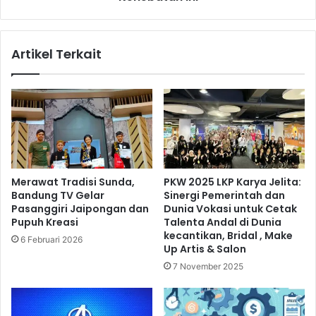
g
r
g
k
e
a
Artikel Terkait
l
n
a
G
r
a
P
l
e
a
n
x
d
y
i
Z
d
F
Merawat Tradisi Sunda,
PKW 2025 LKP Karya Jelita:
i
l
Bandung TV Gelar
Sinergi Pemerintah dan
k
i
Pasanggiri Jaipongan dan
Dunia Vokasi untuk Cetak
a
p
Pupuh Kreasi
Talenta Andal di Dunia
n
6
kecantikan, Bridal , Make
6 Februari 2026
K
T
Up Artis & Salon
e
e
7 November 2025
c
r
a
b
k
a