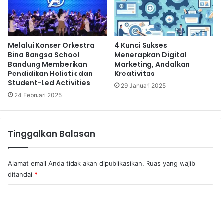
a
r
p
u
a
,
n
D
W
Melalui Konser Orkestra
4 Kunci Sukses
i
Bina Bangsa School
Menerapkan Digital
i
l
Bandung Memberikan
Marketing, Andalkan
r
e
Pendidikan Holistik dan
Kreativitas
a
n
Student-Led Activities
u
29 Januari 2025
g
24 Februari 2025
s
k
a
a
h
p
a
i
Tinggalkan Balasan
2
d
0
e
2
n
Alamat email Anda tidak akan dipublikasikan.
Ruas yang wajib
4
g
ditandai
*
d
a
i
n
K
K
K
o
o
a
t
m