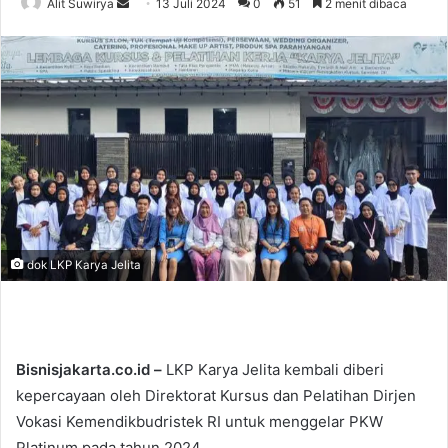
Alit Suwirya
S
13 Juli 2024
0
51
2 menit dibaca
e
n
d
a
n
e
m
a
i
l
dok LKP Karya Jelita
Bisnisjakarta.co.id –
LKP Karya Jelita kembali diberi
kepercayaan oleh Direktorat Kursus dan Pelatihan Dirjen
Vokasi Kemendikbudristek RI untuk menggelar PKW
Platinum pada tahun 2024.