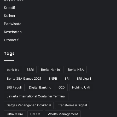
Kreatif
Kuliner
Pariwisata
Kesehatan
Otomotif
Tags
bank bjb
BBRI
Berita Hari Ini
Berita NBA
Berita SEA Games 2021
BNPB
BRI
BRI Liga 1
BRI Peduli
Digital Banking
G20
Holding UMi
Jakarta International Container Terminal
Satgas Penanganan Covid-19
Transformasi Digital
Ultra Mikro
UMKM
Wealth Management