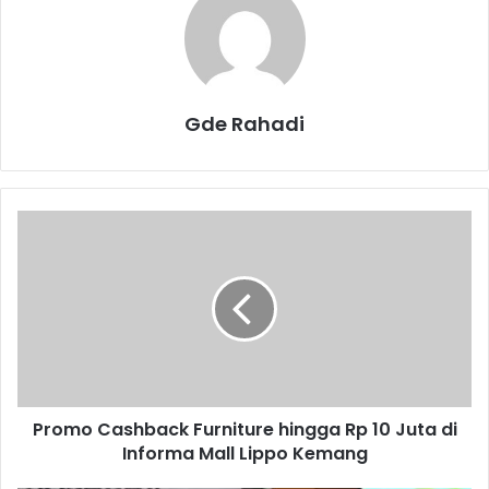
Gde Rahadi
P
r
o
m
o
C
a
s
h
Promo Cashback Furniture hingga Rp 10 Juta di
b
Informa Mall Lippo Kemang
a
c