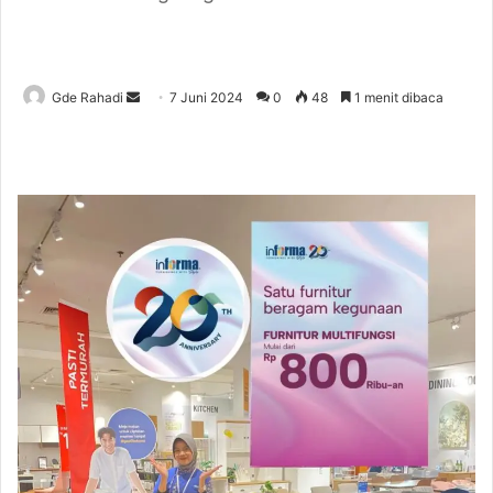
Gde Rahadi
S
7 Juni 2024
0
48
1 menit dibaca
e
n
d
a
n
e
m
a
i
l