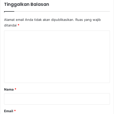
Tinggalkan Balasan
e
u
m
a
a
2
Alamat email Anda tidak akan dipublikasikan.
Ruas yang wajib
n
0
g
ditandai
*
2
4
K
-
2
o
0
m
2
e
9
n
t
a
r
Nama
*
*
Email
*