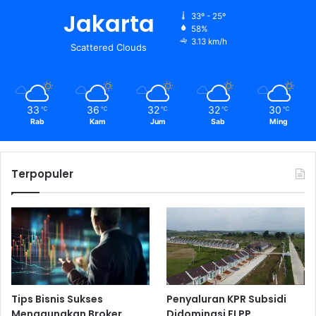
Jakarta
33º - 25º
58%
3.13 km/h
Scattered Clouds
33
36
32
32
30
℃
℃
℃
℃
℃
Rab
Kam
Jum
Sab
Ming
Terpopuler
Tips Bisnis Sukses
Penyaluran KPR Subsidi
Menggunakan Broker
Didominasi FLPP