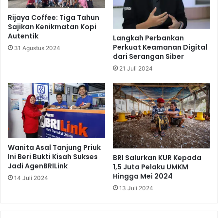
a
t
s
Rijaya Coffee: Tiga Tahun
a
a
Sajikan Kenikmatan Kopi
d
b
Autentik
Langkah Perbankan
i
h
Perkuat Keamanan Digital
31 Agustus 2024
I
a
dari Serangan Siber
n
2
21 Juli 2024
f
0
o
2
r
4
m
,
a
T
M
e
a
r
l
p
Wanita Asal Tanjung Priuk
l
i
Ini Beri Bukti Kisah Sukses
BRI Salurkan KUR Kepada
L
l
Jadi AgenBRILink
1,5 Juta Pelaku UMKM
i
i
Hingga Mei 2024
14 Juli 2024
p
h
13 Juli 2024
p
K
o
e
K
t