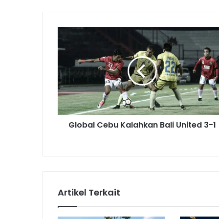
G
l
o
b
a
l
C
e
b
Global Cebu Kalahkan Bali United 3-1
u
K
a
l
a
h
k
Artikel Terkait
a
n
B