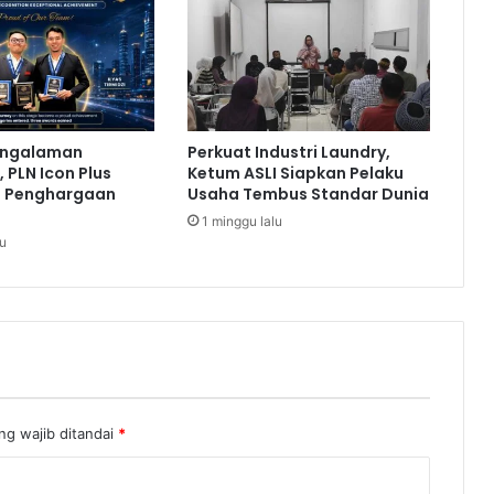
m
b
i
n
o
n
engalaman
Perkuat Industri Laundry,
a
 PLN Icon Plus
Ketum ASLI Siapkan Pelaku
k
a Penghargaan
Usaha Tembus Standar Dunia
t
1 minggu lalu
i
lu
f
Z
u
m
i
Z
o
l
ng wajib ditandai
*
a
D
i