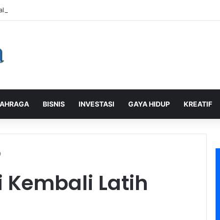
alaman Pelanggan, PLN Icon Plus Sabet Tiga Penghargaan CCW 2026
AHRAGA
BISNIS
INVESTASI
GAYA HIDUP
KREATIF
9
ri Kembali Latih