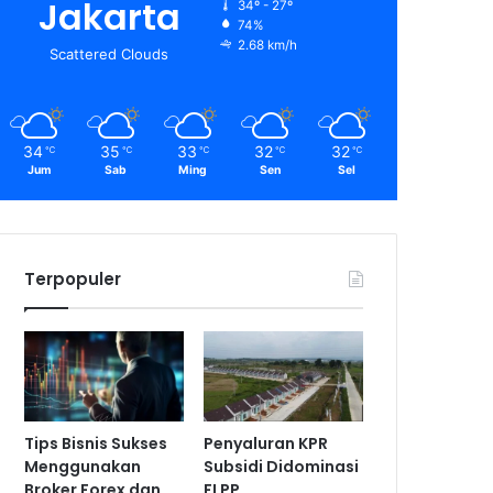
Jakarta
34º - 27º
74%
2.68 km/h
Scattered Clouds
34
35
33
32
32
℃
℃
℃
℃
℃
Jum
Sab
Ming
Sen
Sel
Terpopuler
Tips Bisnis Sukses
Penyaluran KPR
Menggunakan
Subsidi Didominasi
Broker Forex dan
FLPP