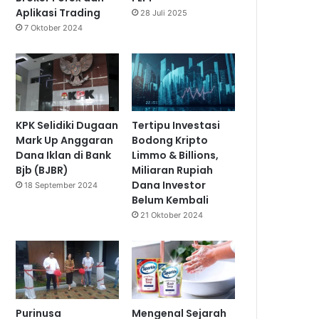
Aplikasi Trading
28 Juli 2025
7 Oktober 2024
KPK Selidiki Dugaan
Tertipu Investasi
Mark Up Anggaran
Bodong Kripto
Dana Iklan di Bank
Limmo & Billions,
Bjb (BJBR)
Miliaran Rupiah
Dana Investor
18 September 2024
Belum Kembali
21 Oktober 2024
Purinusa
Mengenal Sejarah