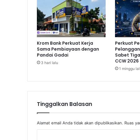
a
l
i
U
n
i
Krom Bank Perkuat Kerja
Perkuat P
t
Sama Pembiayaan dengan
Pelanggan,
e
Pandai Gadai
Sabet Tig
d
CCW 2026
3 hari lalu
3
1 minggu la
-
1
Tinggalkan Balasan
Alamat email Anda tidak akan dipublikasikan.
Ruas ya
K