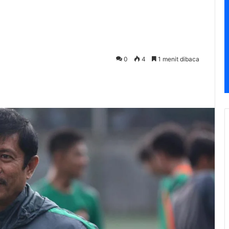
0
4
1 menit dibaca