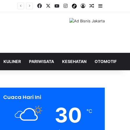
Facebook
X
YouTube
Instagram
Tiktok
Log In
Shuffle Berita
Sidebar
KULINER
PARIWISATA
KESEHATAN
OTOMOTIF
Cuaca Hari Ini
30
℃