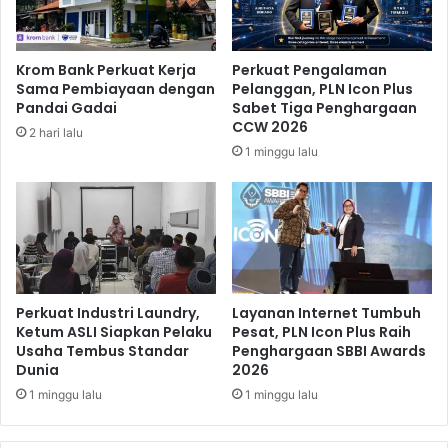
i
r
t
p
a
o
Krom Bank Perkuat Kerja
Perkuat Pengalaman
r
l
Sama Pembiayaan dengan
Pelanggan, PLN Icon Plus
B
P
Pandai Gadai
Sabet Tiga Penghargaan
a
e
CCW 2026
2 hari lalu
n
m
1 minggu lalu
d
i
a
l
r
u
a
2
0
1
9
Perkuat Industri Laundry,
Layanan Internet Tumbuh
Ketum ASLI Siapkan Pelaku
Pesat, PLN Icon Plus Raih
Usaha Tembus Standar
Penghargaan SBBI Awards
Dunia
2026
1 minggu lalu
1 minggu lalu