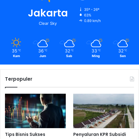
Jakarta
35º - 26º
63%
0.89 km/h
Clear Sky
35
36
32
33
32
℃
℃
℃
℃
℃
Kam
Jum
Sab
Ming
Sen
Terpopuler
Tips Bisnis Sukses
Penyaluran KPR Subsidi