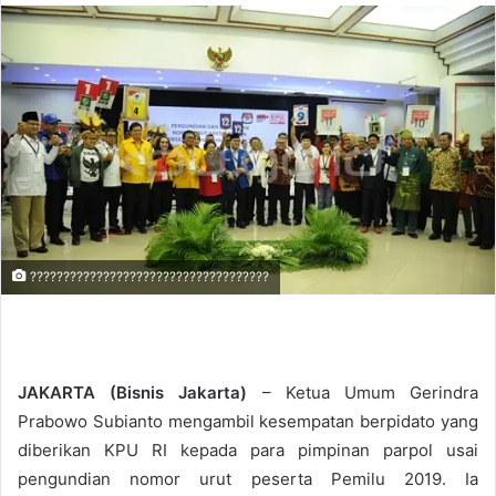
n
d
a
n
e
m
a
i
l
????????????????????????????????????
JAKARTA (Bisnis Jakarta)
– Ketua Umum Gerindra
Prabowo Subianto mengambil kesempatan berpidato yang
diberikan KPU RI kepada para pimpinan parpol usai
pengundian nomor urut peserta Pemilu 2019. Ia