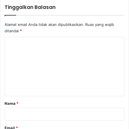
Tinggalkan Balasan
Alamat email Anda tidak akan dipublikasikan.
Ruas yang wajib
ditandai
*
K
o
m
e
n
t
a
r
Nama
*
*
Email
*