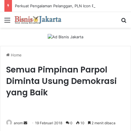
Perkuat Pengalaman Pelanggan, PLN Icon Plus Sabet Tiga Penghargaan CCW 2026
Menu
Ca
Home
Semua Pimpinan Parpol
Diminta Usung Demokrasi
yang Baik
anom
S
19 Februari 2018
0
10
2 menit dibaca
e