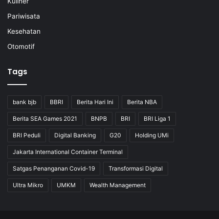
Kuliner
Pariwisata
Kesehatan
Otomotif
Tags
bank bjb
BBRI
Berita Hari Ini
Berita NBA
Berita SEA Games 2021
BNPB
BRI
BRI Liga 1
BRI Peduli
Digital Banking
G20
Holding UMi
Jakarta International Container Terminal
Satgas Penanganan Covid-19
Transformasi Digital
Ultra Mikro
UMKM
Wealth Management