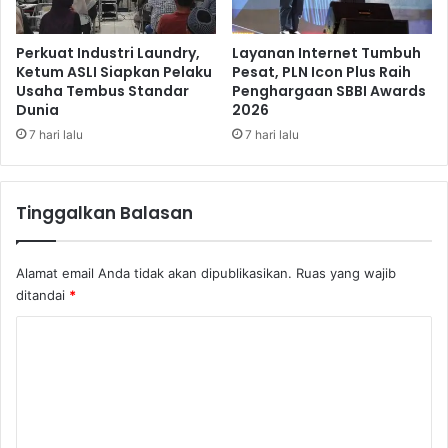
a
a
n
d
U
i
Perkuat Industri Laundry,
Layanan Internet Tumbuh
r
r
Ketum ASLI Siapkan Pelaku
Pesat, PLN Icon Plus Raih
b
Usaha Tembus Standar
Penghargaan SBBI Awards
k
Dunia
2026
a
a
n
n
7 hari lalu
7 hari lalu
F
C
a
i
r
t
Tinggalkan Balasan
m
a
i
R
n
a
Alamat email Anda tidak akan dipublikasikan.
Ruas yang wajib
g
s
ditandai
*
a
N
K
u
o
s
a
m
n
e
t
a