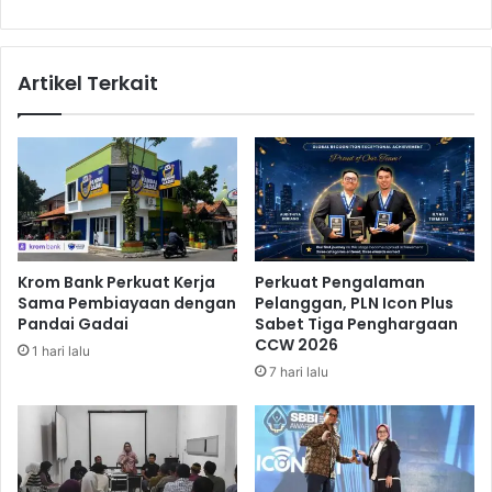
T
A
i
l
m
a
Artikel Terkait
b
m
u
,
n
T
a
e
n
l
S
a
a
g
m
a
p
S
Krom Bank Perkuat Kerja
Perkuat Pengalaman
a
a
Sama Pembiayaan dengan
Pelanggan, PLN Icon Plus
h
m
Pandai Gadai
Sabet Tiga Penghargaan
J
p
CCW 2026
1 hari lalu
a
i
7 hari lalu
d
r
i
e
L
u
a
n
h
H