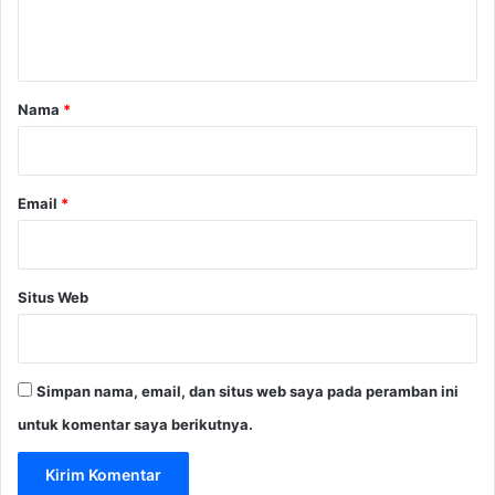
n
r
t
a
a
r
Nama
*
*
Email
*
Situs Web
Simpan nama, email, dan situs web saya pada peramban ini
untuk komentar saya berikutnya.