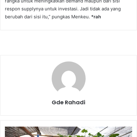
rangka untuk meningkatkan demand maupun dari sisi
respon supplynya untuk investasi. Jadi tidak ada yang
berubah dari sisi itu,” pungkas Menkeu.
*rah
Gde Rahadi
W
a