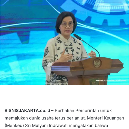
d
a
n
e
m
a
i
l
BISNISJAKARTA.co.id
– Perhatian Pemerintah untuk
memajukan dunia usaha terus berlanjut. Menteri Keuangan
(Menkeu) Sri Mulyani Indrawati mengatakan bahwa