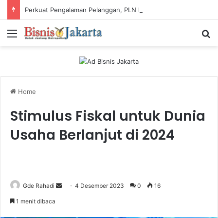
Perkuat Pengalaman Pelanggan, PLN Icon Plus Sabet Tiga Penghargaan CCW 2026
Menu
Ca
Home
Stimulus Fiskal untuk Dunia
Usaha Berlanjut di 2024
Gde Rahadi
S
4 Desember 2023
0
16
e
1 menit dibaca
n