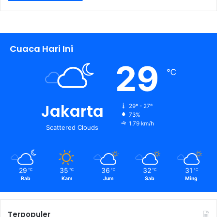
Cuaca Hari Ini
29
℃
Jakarta
29º - 27º
73%
1.79 km/h
Scattered Clouds
29
35
36
32
31
℃
℃
℃
℃
℃
Rab
Kam
Jum
Sab
Ming
Terpopuler