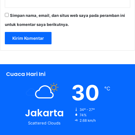
p
s
Simpan nama, email, dan situs web saya pada peramban ini
i
untuk komentar saya berikutnya.
Cuaca Hari Ini
30
℃
Jakarta
34º - 27º
74%
2.68 km/h
Scattered Clouds