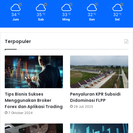
34
35
33
32
32
℃
℃
℃
℃
℃
Jum
Sab
Ming
Sen
Sel
Terpopuler
Tips Bisnis Sukses
Penyaluran KPR Subsidi
Menggunakan Broker
Didominasi FLPP
Forex dan Aplikasi Trading
28 Juli 2025
7 Oktober 2024