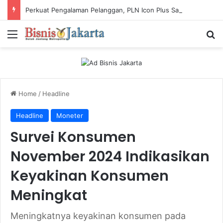
Perkuat Pengalaman Pelanggan, PLN Icon Plus Sabet Tiga Penghargaan CCW 2026
Menu
Ca
Home
/
Headline
Headline
Moneter
Survei Konsumen
November 2024 Indikasikan
Keyakinan Konsumen
Meningkat
Meningkatnya keyakinan konsumen pada