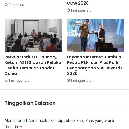
r
e
CCW 2026
3 hari lalu
a
d
1 minggu lalu
n
u
3
n
I
i
P
a
B
,
a
M
r
e
u
n
Perkuat Industri Laundry,
Layanan Internet Tumbuh
d
k
Ketum ASLI Siapkan Pelaku
Pesat, PLN Icon Plus Raih
i
Usaha Tembus Standar
Penghargaan SBBI Awards
e
Dunia
2026
M
u
a
T
1 minggu lalu
1 minggu lalu
n
e
d
g
a
a
Tinggalkan Balasan
l
s
i
k
k
a
Alamat email Anda tidak akan dipublikasikan.
Ruas yang wajib
a
n
ditandai
*
K