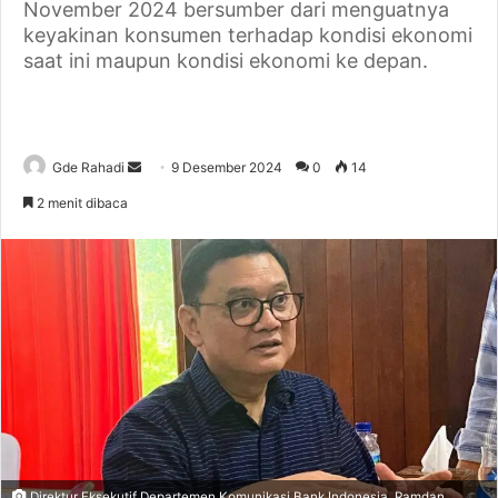
November 2024 bersumber dari menguatnya
keyakinan konsumen terhadap kondisi ekonomi
saat ini maupun kondisi ekonomi ke depan.
Gde Rahadi
S
9 Desember 2024
0
14
e
2 menit dibaca
n
d
a
n
e
m
a
i
l
Direktur Eksekutif Departemen Komunikasi Bank Indonesia, Ramdan