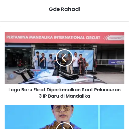
Gde Rahadi
L
o
g
o
B
a
r
u
E
Logo Baru Ekraf Diperkenalkan Saat Peluncuran
k
3 IP Baru di Mandalika
r
a
f
P
D
e
i
r
p
i