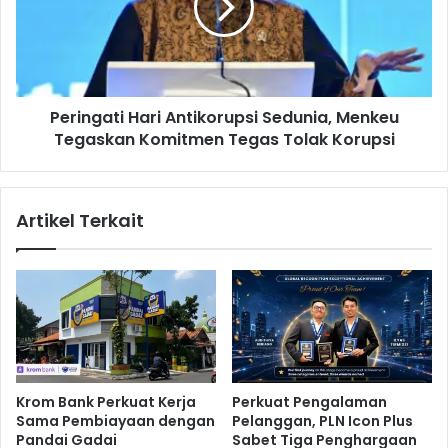
e
n
r
g
k
a
e
t
n
i
a
Peringati Hari Antikorupsi Sedunia, Menkeu
H
l
Tegaskan Komitmen Tegas Tolak Korupsi
a
k
r
a
i
n
A
Artikel Terkait
S
n
a
t
a
i
t
k
P
o
e
r
l
u
u
p
n
s
Krom Bank Perkuat Kerja
Perkuat Pengalaman
c
i
Sama Pembiayaan dengan
Pelanggan, PLN Icon Plus
u
S
Pandai Gadai
Sabet Tiga Penghargaan