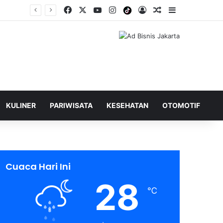
Facebook
X
YouTube
Instagram
Tiktok
Log In
Shuffle Berita
Sidebar
KULINER
PARIWISATA
KESEHATAN
OTOMOTIF
Cuaca Hari Ini
28
℃