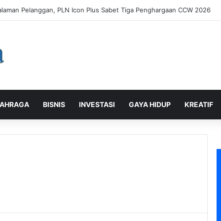
tri Laundry, Ketum ASLI Siapkan Pelaku Usaha Tembus Standar Dunia
AHRAGA
BISNIS
INVESTASI
GAYA HIDUP
KREATIF