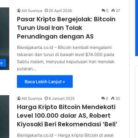
Alit Suwirya
20 April 2026
0
27
Pasar Kripto Bergejolak: Bitcoin
Turun Usai Iran Tolak
Perundingan dengan AS
Bisnisjakarta.co.id – Bitcoin kembali mengalami
tekanan dan turun di bawah level $74.000 pada
Sabtu malam, menyusul keputusan Iran menolak
ne
putaran…
Baca Lebih Lanjut »
Alit Suwirya
8 Januari 2025
0
20
Harga Kripto Bitcoin Mendekati
Level 100.000 dolar AS, Robert
Kiyosaki Beri Rekomendasi ‘Beli’
Bisnisjakarta.co.id – Harga kripto Bitcoin di awal