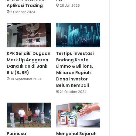
Aplikasi Trading
28 Juli 2025
7 Oktober 2024
KPK Selidiki Dugaan
Tertipu Investasi
Mark Up Anggaran
Bodong Kripto
Dana Iklan di Bank
Limmo & Billions,
Bjb (BJBR)
Miliaran Rupiah
Dana Investor
18 September 2024
Belum Kembali
21 Oktober 2024
Purinusa
Mengenal Sejarah