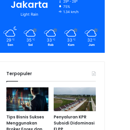
Jakarta
29º - 28º
75%
1.34 km/h
Light Rain
29
35
33
33
32
℃
℃
℃
℃
℃
Sen
Sel
Rab
Kam
Jum
Terpopuler
Tips Bisnis Sukses
Penyaluran KPR
Menggunakan
Subsidi Didominasi
Broker Forex dan
FLPP