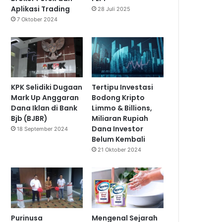
Aplikasi Trading
28 Juli 2025
7 Oktober 2024
KPK Selidiki Dugaan
Tertipu Investasi
Mark Up Anggaran
Bodong Kripto
Dana Iklan di Bank
Limmo & Billions,
Bjb (BJBR)
Miliaran Rupiah
Dana Investor
18 September 2024
Belum Kembali
21 Oktober 2024
Purinusa
Mengenal Sejarah