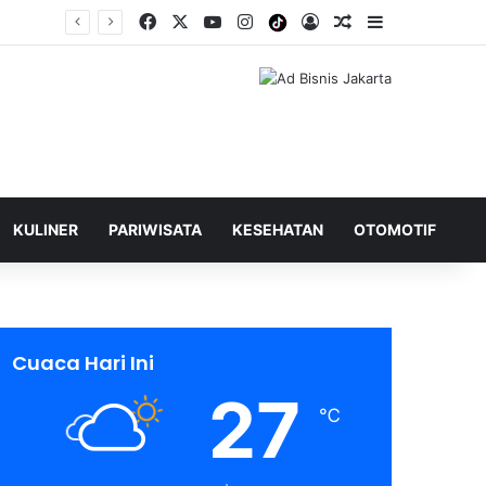
Facebook
X
YouTube
Instagram
Tiktok
Log In
Shuffle Berita
Sidebar
KULINER
PARIWISATA
KESEHATAN
OTOMOTIF
Cuaca Hari Ini
27
℃