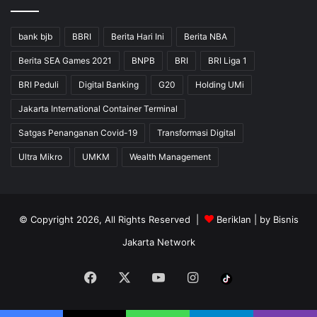
bank bjb
BBRI
Berita Hari Ini
Berita NBA
Berita SEA Games 2021
BNPB
BRI
BRI Liga 1
BRI Peduli
Digital Banking
G20
Holding UMi
Jakarta International Container Terminal
Satgas Penanganan Covid-19
Transformasi Digital
Ultra Mikro
UMKM
Wealth Management
© Copyright 2026, All Rights Reserved |
Beriklan
| by
Bisnis
Jakarta Network
Facebook
X
YouTube
Instagram
Tiktok