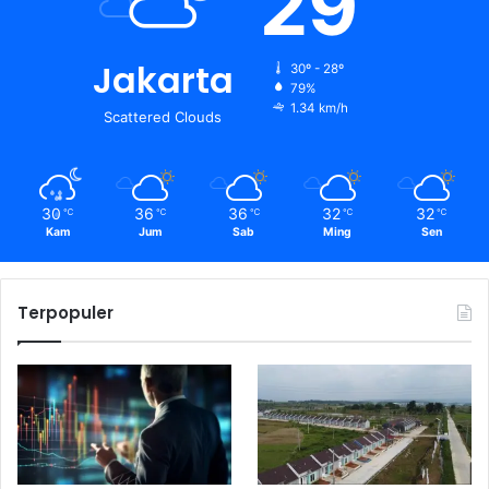
29
Jakarta
30º - 28º
79%
1.34 km/h
Scattered Clouds
30
36
36
32
32
℃
℃
℃
℃
℃
Kam
Jum
Sab
Ming
Sen
Terpopuler