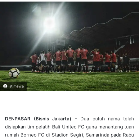
n
d
a
n
e
m
a
i
l
istimewa
DENPASAR (Bisnis Jakarta)
– Dua puluh nama telah
disiapkan tim pelatih Bali United FC guna menantang tuan
rumah Borneo FC di Stadion Segiri, Samarinda pada Rabu