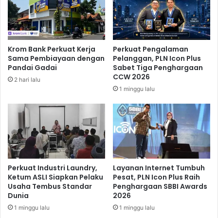
L
e
S
d
i
a
a
,
p
K
Krom Bank Perkuat Kerja
Perkuat Pengalaman
k
e
Sama Pembiayaan dengan
Pelanggan, PLN Icon Plus
a
r
Pandai Gadai
Sabet Tiga Penghargaan
n
j
CCW 2026
2 hari lalu
P
a
1 minggu lalu
u
s
s
a
a
m
t
a
B
P
i
e
s
n
n
e
Perkuat Industri Laundry,
Layanan Internet Tumbuh
i
l
Ketum ASLI Siapkan Pelaku
Pesat, PLN Icon Plus Raih
s
Usaha Tembus Standar
Penghargaan SBBI Awards
i
Dunia
2026
d
t
i
i
1 minggu lalu
1 minggu lalu
J
a