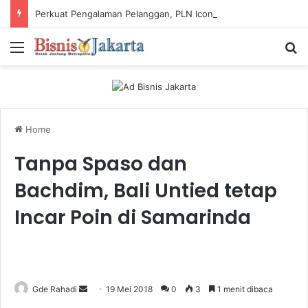
Perkuat Pengalaman Pelanggan, PLN Icon Plus Sabet Tiga Penghargaan CCW 2026
Menu
Ca
Home
Tanpa Spaso dan
Bachdim, Bali Untied tetap
Incar Poin di Samarinda
Gde Rahadi
S
19 Mei 2018
0
3
1 menit dibaca
e