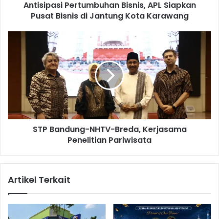
Antisipasi Pertumbuhan Bisnis, APL Siapkan
i
Pusat Bisnis di Jantung Kota Karawang
P
e
r
S
t
T
u
P
m
B
b
a
u
n
h
d
a
u
n
n
B
STP Bandung-NHTV-Breda, Kerjasama
g
i
Penelitian Pariwisata
-
s
N
n
H
i
T
Artikel Terkait
s
V
,
-
A
B
P
r