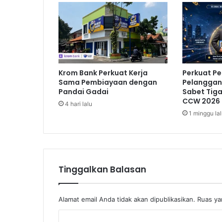
B
o
n
g
k
a
r
Krom Bank Perkuat Kerja
Perkuat P
S
Sama Pembiayaan dengan
Pelanggan,
i
Pandai Gadai
Sabet Tig
n
CCW 2026
4 hari lalu
d
1 minggu la
i
k
a
t
S
Tinggalkan Balasan
h
a
b
Alamat email Anda tidak akan dipublikasikan.
Ruas ya
u
T
K
o