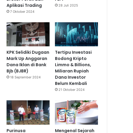
Aplikasi Trading
28 Juli 2025
7 Oktober 2024
KPK Selidiki Dugaan
Tertipu Investasi
Mark Up Anggaran
Bodong Kripto
Dana Iklan di Bank
Limmo & Billions,
Bjb (BJBR)
Miliaran Rupiah
Dana Investor
18 September 2024
Belum Kembali
21 Oktober 2024
Purinusa
Mengenal Sejarah