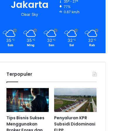
Jakarta
35º - 27º
77%
0.87 km/h
Clear Sky
35
35
32
32
32
℃
℃
℃
℃
℃
Sab
Ming
Sen
Sel
Rab
Terpopuler
Tips Bisnis Sukses
Penyaluran KPR
Menggunakan
Subsidi Didominasi
Broker Forex dan
FLPP