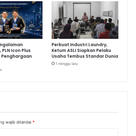
g
r
a
m
K
e
m
engalaman
Perkuat Industri Laundry,
a
 PLN Icon Plus
Ketum ASLI Siapkan Pelaku
n
a Penghargaan
Usaha Tembus Standar Dunia
u
1 minggu lalu
s
lu
i
a
a
n
S
e
m
e
ng wajib ditandai
*
r
u