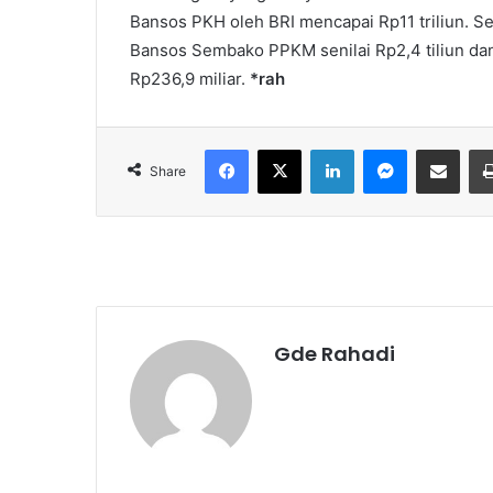
Bansos PKH oleh BRI mencapai Rp11 triliun. Sel
Bansos Sembako PPKM senilai Rp2,4 tiliun da
Rp236,9 miliar.
*rah
Facebook
X
LinkedIn
Messenger
Share via Email
Share
Gde Rahadi