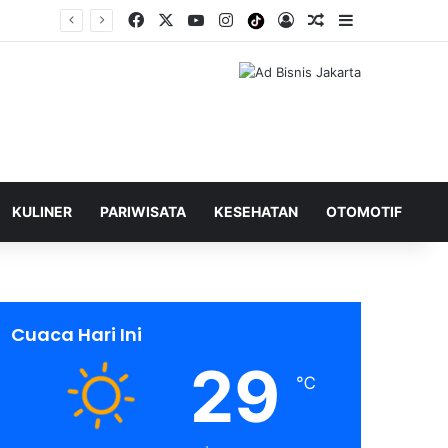
Facebook
X
YouTube
Instagram
Tiktok
Log In
Shuffle Berita
Sidebar
KULINER
PARIWISATA
KESEHATAN
OTOMOTIF
Cuaca Hari Ini
29
℃