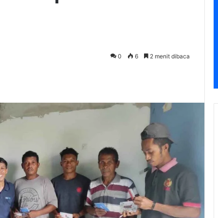
0
6
2 menit dibaca