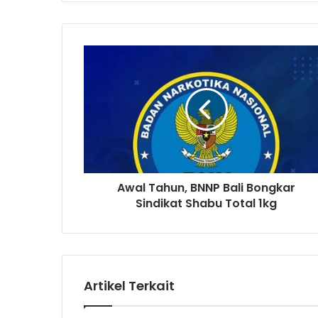
A
w
a
l
T
a
h
u
n
Awal Tahun, BNNP Bali Bongkar
,
Sindikat Shabu Total 1kg
B
N
N
P
B
a
Artikel Terkait
l
i