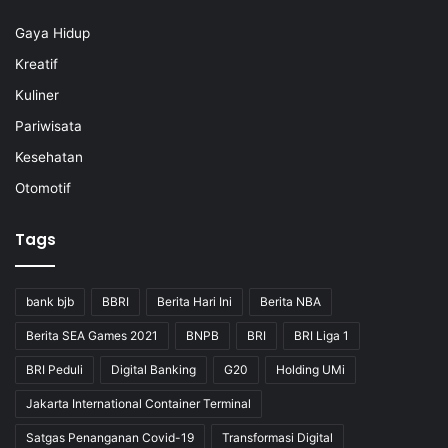
Gaya Hidup
Kreatif
Kuliner
Pariwisata
Kesehatan
Otomotif
Tags
bank bjb
BBRI
Berita Hari Ini
Berita NBA
Berita SEA Games 2021
BNPB
BRI
BRI Liga 1
BRI Peduli
Digital Banking
G20
Holding UMi
Jakarta International Container Terminal
Satgas Penanganan Covid-19
Transformasi Digital