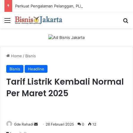
Perkuat Pengalaman Pelanggan, PLN Icon Plus Sabet Tiga Penghargaan CCW 2026
Menu
Ca
Home
/
Bisnis
Bisnis
Headline
Tarif Listrik Kembali Normal
Per Maret 2025
Gde Rahadi
S
28 Februari 2025
0
12
e