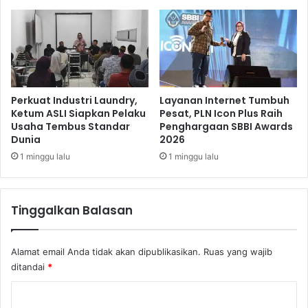
i
n
a
s
i
S
u
Perkuat Industri Laundry,
Layanan Internet Tumbuh
m
Ketum ASLI Siapkan Pelaku
Pesat, PLN Icon Plus Raih
Usaha Tembus Standar
Penghargaan SBBI Awards
a
Dunia
2026
t
e
1 minggu lalu
1 minggu lalu
r
a
U
Tinggalkan Balasan
t
a
r
Alamat email Anda tidak akan dipublikasikan.
Ruas yang wajib
a
ditandai
*
d
i
K
I