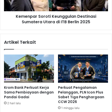
m
a
N
r
e
S
Kemenpar Soroti Keunggulan Destinasi
g
o
e
Sumatera Utara di ITB Berlin 2025
r
r
o
i
t
B
i
Artikel Terkait
i
K
s
e
a
u
B
n
e
g
r
g
k
u
e
l
m
a
Krom Bank Perkuat Kerja
Perkuat Pengalaman
b
n
Sama Pembiayaan dengan
Pelanggan, PLN Icon Plus
a
D
Pandai Gadai
Sabet Tiga Penghargaan
n
e
CCW 2026
2 hari lalu
g
s
1 minggu lalu
t