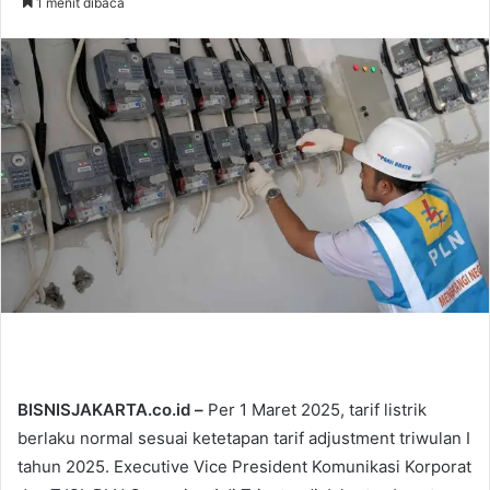
1 menit dibaca
n
d
a
n
e
m
a
i
l
BISNISJAKARTA.co.id –
Per 1 Maret 2025, tarif listrik
berlaku normal sesuai ketetapan tarif adjustment triwulan I
tahun 2025. Executive Vice President Komunikasi Korporat