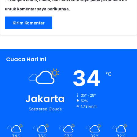
untuk komentar saya berikutnya.
Cuaca Hari Ini
34
℃
Jakarta
35º - 28º
52%
1.79 km/h
Scattered Clouds
34
36
32
32
32
℃
℃
℃
℃
℃