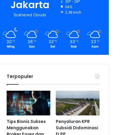
Jakarta
30º - 26º
64%
2.38 km/h
Scattered Clouds
30
36
32
33
33
℃
℃
℃
℃
℃
Ming
Sen
Sel
Rab
Kam
Terpopuler
Tips Bisnis Sukses
Penyaluran KPR
Menggunakan
Subsidi Didominasi
Broker Forex dan
FLPP