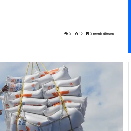
0
12
3 menit dibaca