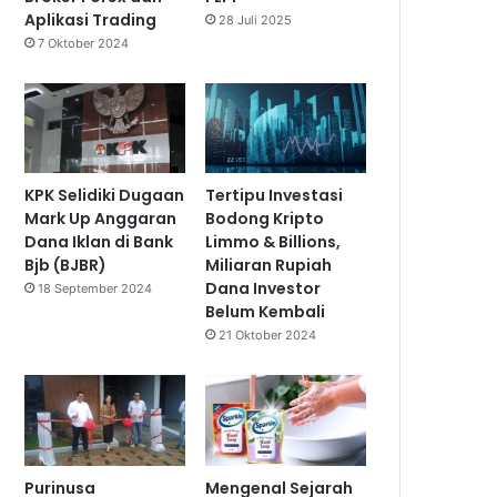
Aplikasi Trading
28 Juli 2025
7 Oktober 2024
KPK Selidiki Dugaan
Tertipu Investasi
Mark Up Anggaran
Bodong Kripto
Dana Iklan di Bank
Limmo & Billions,
Bjb (BJBR)
Miliaran Rupiah
Dana Investor
18 September 2024
Belum Kembali
21 Oktober 2024
Purinusa
Mengenal Sejarah