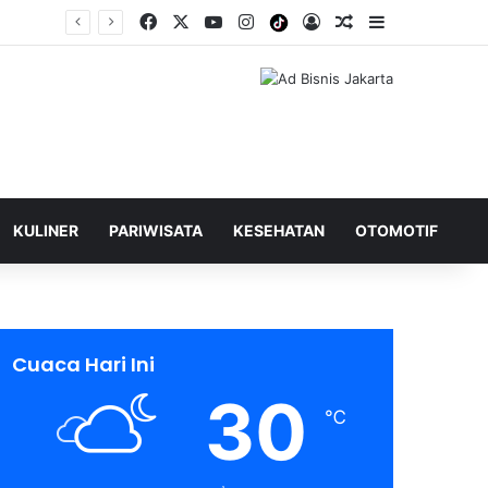
Facebook
X
YouTube
Instagram
Tiktok
Log In
Shuffle Berita
Sidebar
KULINER
PARIWISATA
KESEHATAN
OTOMOTIF
Cuaca Hari Ini
30
℃