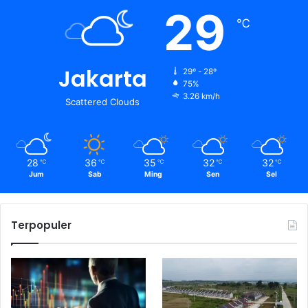
29
℃
Jakarta
29º - 28º
75%
3.26 km/h
Scattered Clouds
28
36
35
32
32
℃
℃
℃
℃
℃
Jum
Sab
Ming
Sen
Sel
Terpopuler