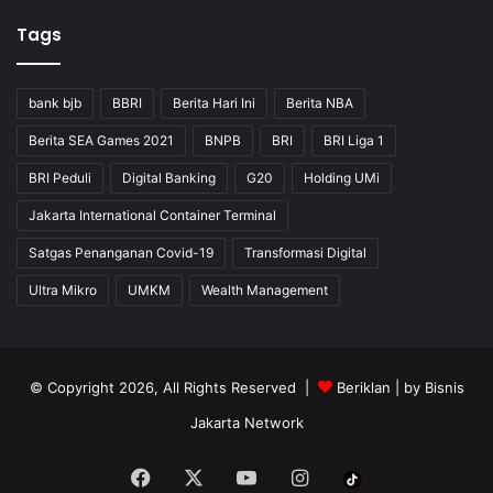
Tags
bank bjb
BBRI
Berita Hari Ini
Berita NBA
Berita SEA Games 2021
BNPB
BRI
BRI Liga 1
BRI Peduli
Digital Banking
G20
Holding UMi
Jakarta International Container Terminal
Satgas Penanganan Covid-19
Transformasi Digital
Ultra Mikro
UMKM
Wealth Management
© Copyright 2026, All Rights Reserved |
Beriklan
| by
Bisnis
Jakarta Network
Facebook
X
YouTube
Instagram
Tiktok