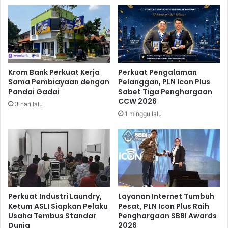
a
r
k
e
a
s
n
i
D
a
e
s
m
i
Krom Bank Perkuat Kerja
Perkuat Pengalaman
o
P
Sama Pembiayaan dengan
Pelanggan, PLN Icon Plus
K
e
Pandai Gadai
Sabet Tiga Penghargaan
e
m
CCW 2026
3 hari lalu
p
k
1 minggu lalu
a
a
d
b
a
B
P
e
e
k
l
a
a
s
j
i
Perkuat Industri Laundry,
Layanan Internet Tumbuh
a
T
Ketum ASLI Siapkan Pelaku
Pesat, PLN Icon Plus Raih
r
Usaha Tembus Standar
Penghargaan SBBI Awards
u
Dunia
2026
r