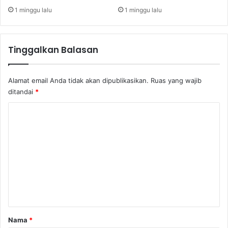
u
1 minggu lalu
1 minggu lalu
n
k
a
Tinggalkan Balasan
n
P
S
Alamat email Anda tidak akan dipublikasikan.
Ruas yang wajib
C
ditandai
*
1
1
K
9
o
m
e
n
t
a
r
Nama
*