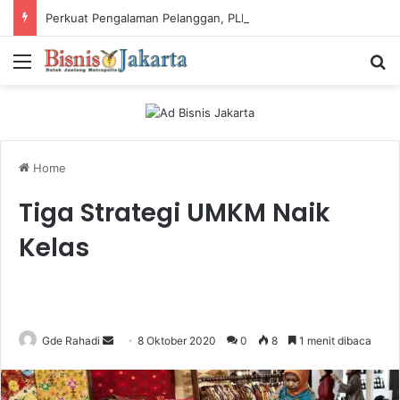
Perkuat Pengalaman Pelanggan, PLN Icon Plus Sabet Tiga Penghargaan CCW 2026
Menu
Ca
Home
Tiga Strategi UMKM Naik
Kelas
Gde Rahadi
S
8 Oktober 2020
0
8
1 menit dibaca
e
n