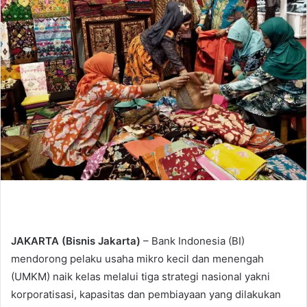
d
a
n
e
m
a
i
l
JAKARTA (Bisnis Jakarta)
– Bank Indonesia (BI)
mendorong pelaku usaha mikro kecil dan menengah
(UMKM) naik kelas melalui tiga strategi nasional yakni
korporatisasi, kapasitas dan pembiayaan yang dilakukan