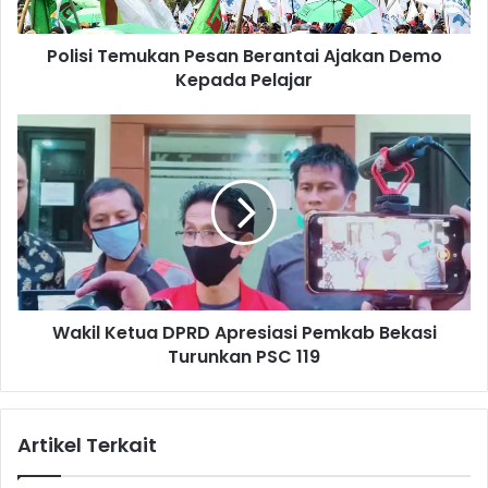
e
m
Polisi Temukan Pesan Berantai Ajakan Demo
u
Kepada Pelajar
k
a
n
W
P
a
e
k
s
i
a
l
n
K
B
e
e
t
r
u
a
Wakil Ketua DPRD Apresiasi Pemkab Bekasi
a
n
Turunkan PSC 119
D
t
P
a
R
i
D
Artikel Terkait
A
A
j
p