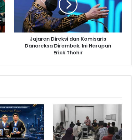
r
a
n
D
i
Jajaran Direksi dan Komisaris
r
Danareksa Dirombak, Ini Harapan
e
k
Erick Thohir
s
i
d
a
n
K
o
m
i
s
a
r
i