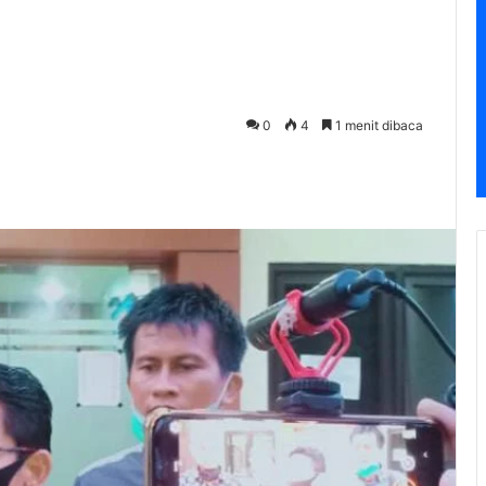
0
4
1 menit dibaca