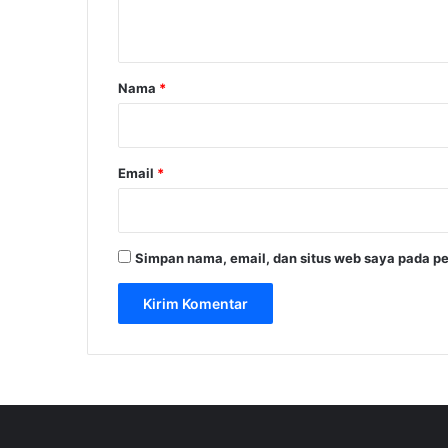
t
a
r
Nama
*
*
Email
*
Simpan nama, email, dan situs web saya pada pe