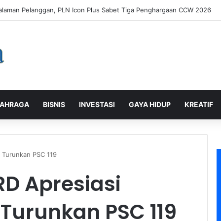
tri Laundry, Ketum ASLI Siapkan Pelaku Usaha Tembus Standar Dunia
AHRAGA
BISNIS
INVESTASI
GAYA HIDUP
KREATIF
i Turunkan PSC 119
RD Apresiasi
Turunkan PSC 119