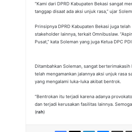
“Kami dari DPRD Kabupaten Bekasi sangat meng
tanggap disaat ada aksi unjuk rasa,” ujar Sol
Prinsipnya DPRD Kabupaten Bekasi juga telah
stakeholder lainnya, terkait Omnibuslaw. “Asp
Pusat,” kata Soleman yang juga Ketua DPC PDI
Ditambahkan Soleman, sangat berterimakasih k
telah mengamankan jalannya aksi unjuk rasa sa
yang mengalami luka-luka akibat bentrok.
“Bentrokan itu terjadi karena adanya provoka
dan terjadi kerusakan fasilitas lainnya. Semo
(
rah
)
Facebook
X
LinkedIn
Messenger
Share via Email