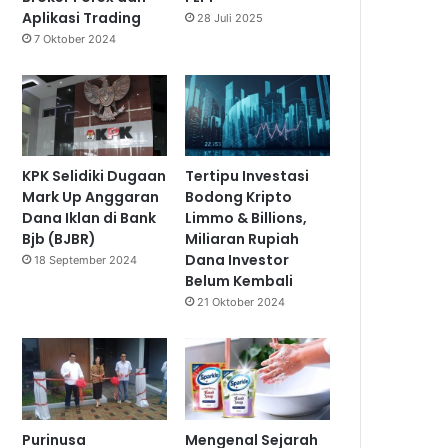
Aplikasi Trading
28 Juli 2025
7 Oktober 2024
KPK Selidiki Dugaan
Tertipu Investasi
Mark Up Anggaran
Bodong Kripto
Dana Iklan di Bank
Limmo & Billions,
Bjb (BJBR)
Miliaran Rupiah
Dana Investor
18 September 2024
Belum Kembali
21 Oktober 2024
Purinusa
Mengenal Sejarah