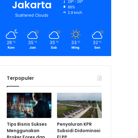
Jakarta
28º - 26º
86%
2.9 km/h
Scattered Clouds
28
35
35
33
32
℃
℃
℃
℃
℃
Kam
Jum
Sab
Ming
Sen
Terpopuler
Tips Bisnis Sukses
Penyaluran KPR
Menggunakan
Subsidi Didominasi
Broker Forex dan
FLPP