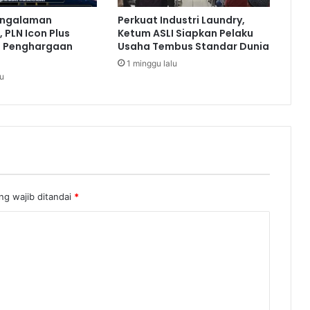
s
engalaman
Perkuat Industri Laundry,
D
 PLN Icon Plus
Ketum ASLI Siapkan Pelaku
a
a Penghargaan
Usaha Tembus Standar Dunia
n
1 minggu lalu
a
lu
r
e
k
s
a
D
i
r
o
ng wajib ditandai
*
m
b
a
k
,
I
n