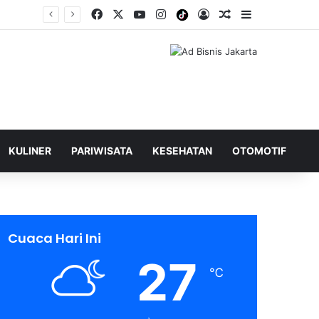
Facebook
X
YouTube
Instagram
Tiktok
Log In
Shuffle Berita
Sidebar
KULINER
PARIWISATA
KESEHATAN
OTOMOTIF
Cuaca Hari Ini
27
℃