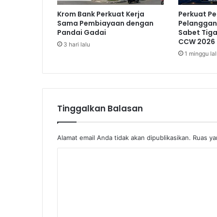
Krom Bank Perkuat Kerja
Perkuat P
Sama Pembiayaan dengan
Pelanggan,
Pandai Gadai
Sabet Tig
CCW 2026
3 hari lalu
1 minggu la
Tinggalkan Balasan
Alamat email Anda tidak akan dipublikasikan.
Ruas ya
K
o
m
e
n