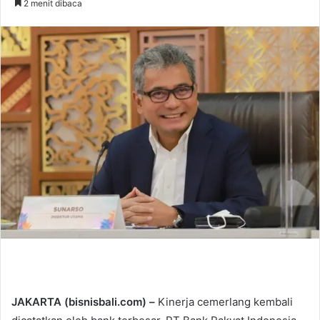
2 menit dibaca
n
d
a
n
e
m
a
i
l
JAKARTA (bisnisbali.com) –
Kinerja cemerlang kembali