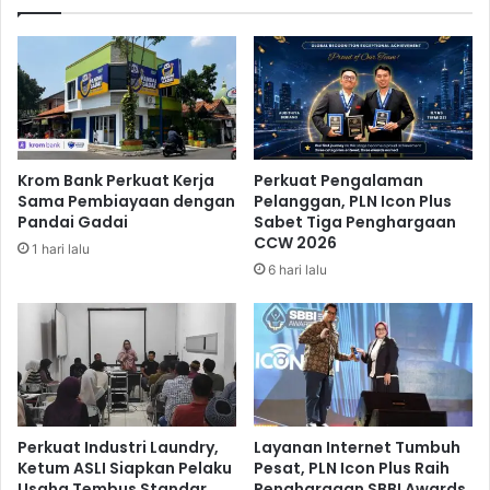
k
u
E
k
f
,
e
H
k
o
K
l
e
d
b
i
Krom Bank Perkuat Kerja
Perkuat Pengalaman
e
n
Sama Pembiayaan dengan
Pelanggan, PLN Icon Plus
r
g
Pandai Gadai
Sabet Tiga Penghargaan
h
U
CCW 2026
1 hari lalu
a
m
6 hari lalu
s
i
i
L
l
a
a
y
n
a
T
n
r
i
a
3
Perkuat Industri Laundry,
Layanan Internet Tumbuh
n
6
Ketum ASLI Siapkan Pelaku
Pesat, PLN Icon Plus Raih
s
Usaha Tembus Standar
Penghargaan SBBI Awards
J