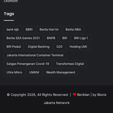
Otomotif
Tags
bank bjb
BBRI
Berita Hari Ini
Berita NBA
Berita SEA Games 2021
BNPB
BRI
BRI Liga 1
BRI Peduli
Digital Banking
G20
Holding UMi
Jakarta International Container Terminal
Satgas Penanganan Covid-19
Transformasi Digital
Ultra Mikro
UMKM
Wealth Management
© Copyright 2026, All Rights Reserved |
Beriklan
| by
Bisnis
Jakarta Network