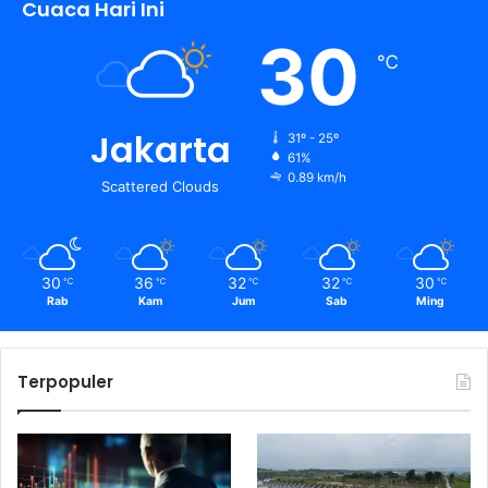
Cuaca Hari Ini
30
℃
Jakarta
31º - 25º
61%
0.89 km/h
Scattered Clouds
30
36
32
32
30
℃
℃
℃
℃
℃
Rab
Kam
Jum
Sab
Ming
Terpopuler