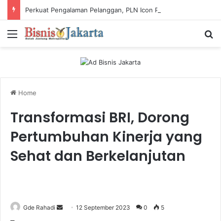
Perkuat Pengalaman Pelanggan, PLN Icon Plus Sabet Tiga Penghargaan CCW 2026
Menu
Ca
Home
Transformasi BRI, Dorong
Pertumbuhan Kinerja yang
Sehat dan Berkelanjutan
Gde Rahadi
S
12 September 2023
0
5
e