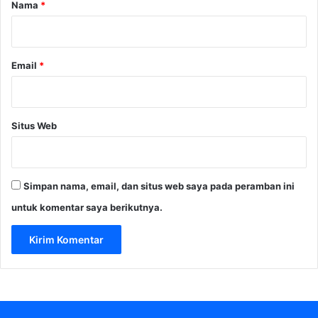
r
Nama
*
a
*
s
a
b
Email
*
a
h
S
i
Situs Web
m
p
a
n
Simpan nama, email, dan situs web saya pada peramban ini
a
n
untuk komentar saya berikutnya.