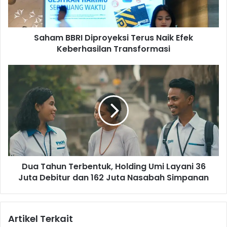
B
R
I
Saham BBRI Diproyeksi Terus Naik Efek
D
Keberhasilan Transformasi
i
p
r
D
o
u
y
a
e
T
k
a
s
h
i
u
T
n
e
T
r
Dua Tahun Terbentuk, Holding Umi Layani 36
e
u
Juta Debitur dan 162 Juta Nasabah Simpanan
r
s
b
N
e
a
n
Artikel Terkait
i
t