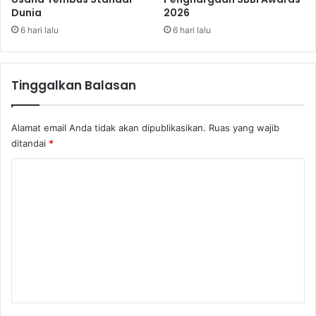
Dunia
2026
f
u
o
t
6 hari lalu
6 hari lalu
r
a
m
D
a
e
Tinggalkan Balasan
s
b
i
i
t
Alamat email Anda tidak akan dipublikasikan.
Ruas yang wajib
u
ditandai
*
r
d
K
a
o
n
1
m
6
e
2
J
n
u
t
t
a
a
N