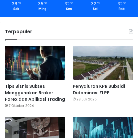
36
35
32
32
32
℃
℃
℃
℃
℃
Sab
Ming
Sen
Sel
Rab
Terpopuler
Tips Bisnis Sukses
Penyaluran KPR Subsidi
Menggunakan Broker
Didominasi FLPP
Forex dan Aplikasi Trading
28 Juli 2025
7 Oktober 2024