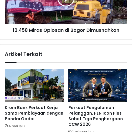
t
8
e
M
n
i
G
r
u
12.458 Miras Oplosan di Bogor Dimusnahkan
a
e
s
r
O
r
p
Artikel Terkait
e
l
r
o
o
s
M
a
a
n
s
d
u
i
k
B
T
o
Krom Bank Perkuat Kerja
Perkuat Pengalaman
i
g
Sama Pembiayaan dengan
Pelanggan, PLN Icon Plus
m
o
Pandai Gadai
Sabet Tiga Penghargaan
P
r
CCW 2026
4 hari lalu
i
D
1 minggu lalu