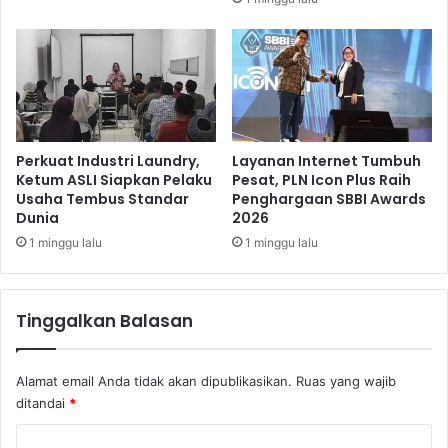
a
i
l
m
a
u
D
s
u
n
n
a
i
h
a
k
Perkuat Industri Laundry,
Layanan Internet Tumbuh
Ketum ASLI Siapkan Pelaku
Pesat, PLN Icon Plus Raih
a
Usaha Tembus Standar
Penghargaan SBBI Awards
n
Dunia
2026
1 minggu lalu
1 minggu lalu
Tinggalkan Balasan
Alamat email Anda tidak akan dipublikasikan.
Ruas yang wajib
ditandai
*
K