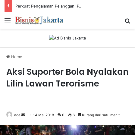
Perkuat Pengalaman Pelanggan, PLN Icon Plus Sabet Tiga Penghargaan CCW 2026
Menu
Ca
Home
Aksi Suporter Bola Nyalakan
Lilin Lawan Terorisme
ade
S
14 Mei 2018
0
6
Kurang dari satu menit
e
n