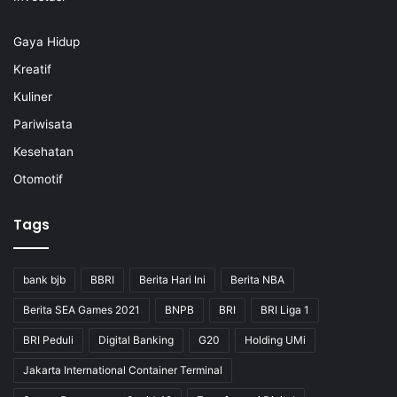
Gaya Hidup
Kreatif
Kuliner
Pariwisata
Kesehatan
Otomotif
Tags
bank bjb
BBRI
Berita Hari Ini
Berita NBA
Berita SEA Games 2021
BNPB
BRI
BRI Liga 1
BRI Peduli
Digital Banking
G20
Holding UMi
Jakarta International Container Terminal