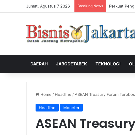
Jumat, Agustus 7 2026
Breaking News
Perkuat Peng
DAERAH
JABODETABEK
TEKNOLOGI
OL
Home
/
Headline
/
ASEAN Treasury Forum Terobosa
Headline
Moneter
ASEAN Treasur