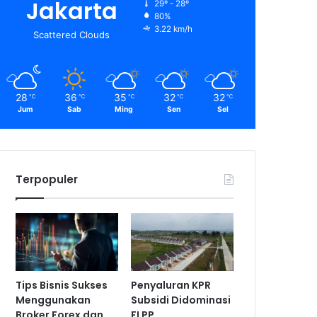
Jakarta
29º - 28º
80%
3.22 km/h
Scattered Clouds
28
36
35
32
32
℃
℃
℃
℃
℃
Jum
Sab
Ming
Sen
Sel
Terpopuler
Tips Bisnis Sukses
Penyaluran KPR
Menggunakan
Subsidi Didominasi
Broker Forex dan
FLPP