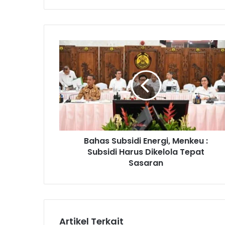
B
a
h
a
s
S
u
b
s
Bahas Subsidi Energi, Menkeu :
i
Subsidi Harus Dikelola Tepat
d
i
Sasaran
E
n
e
r
g
Artikel Terkait
i