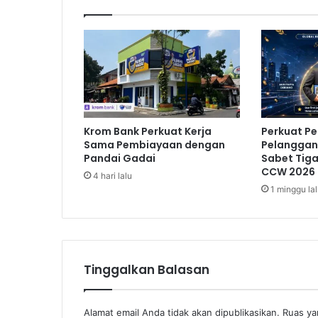
,
M
e
n
k
e
u
:
Krom Bank Perkuat Kerja
Perkuat P
S
Sama Pembiayaan dengan
Pelanggan,
u
Pandai Gadai
Sabet Tig
b
CCW 2026
4 hari lalu
s
1 minggu la
i
d
i
H
a
Tinggalkan Balasan
r
u
s
D
Alamat email Anda tidak akan dipublikasikan.
Ruas ya