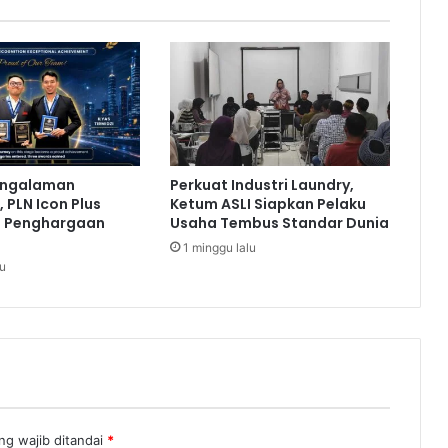
,
O
J
K
M
i
n
t
engalaman
Perkuat Industri Laundry,
a
 PLN Icon Plus
Ketum ASLI Siapkan Pelaku
P
a Penghargaan
Usaha Tembus Standar Dunia
e
1 minggu lalu
r
lu
b
a
n
k
a
n
B
l
o
ng wajib ditandai
*