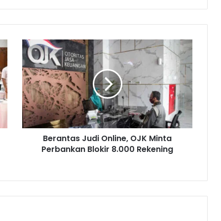
B
e
r
a
n
t
a
s
J
Berantas Judi Online, OJK Minta
u
Perbankan Blokir 8.000 Rekening
d
i
O
n
l
i
n
e