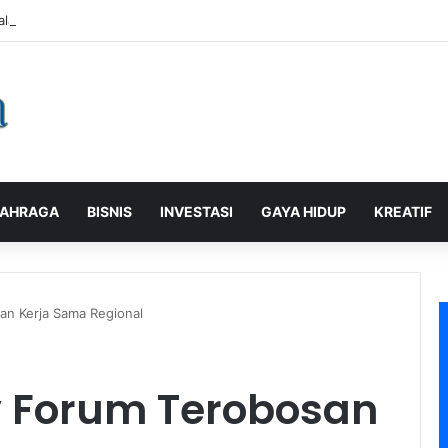
alaman Pelanggan, PLN Icon Plus Sabet Tiga Penghargaan CCW 2026
AHRAGA
BISNIS
INVESTASI
GAYA HIDUP
KREATIF
n Kerja Sama Regional
y Forum Terobosan