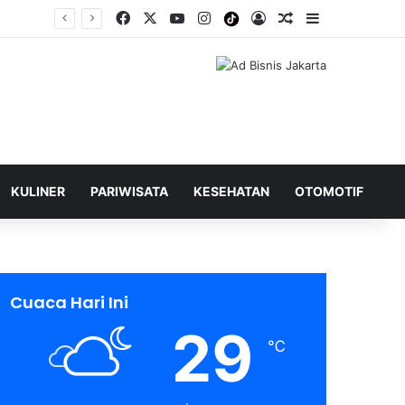
Facebook
X
YouTube
Instagram
Tiktok
Log In
Shuffle Berita
Sidebar
KULINER
PARIWISATA
KESEHATAN
OTOMOTIF
Cuaca Hari Ini
29
℃