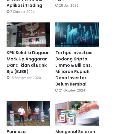
Aplikasi Trading
28 Juli 2025
7 Oktober 2024
KPK Selidiki Dugaan
Tertipu Investasi
Mark Up Anggaran
Bodong Kripto
Dana Iklan di Bank
Limmo & Billions,
Bjb (BJBR)
Miliaran Rupiah
Dana Investor
18 September 2024
Belum Kembali
21 Oktober 2024
Purinusa
Mengenal Sejarah