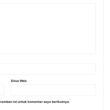
k
i
r
8
.
0
0
0
R
e
k
e
n
i
n
g
Situs Web
ramban ini untuk komentar saya berikutnya.