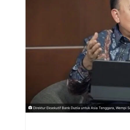
a
i
l
Direktur Eksekutif Bank Dunia untuk Asia Tenggara, Wempi S