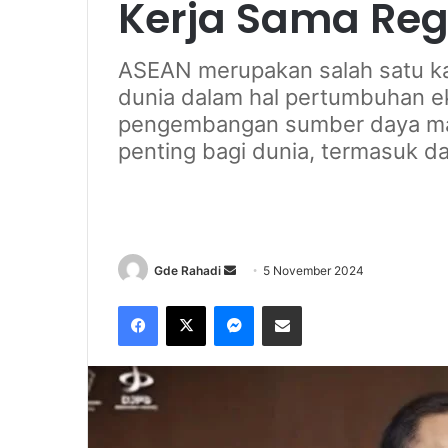
Kerja Sama Reg
ASEAN merupakan salah satu ka
dunia dalam hal pertumbuhan ek
pengembangan sumber daya ma
penting bagi dunia, termasuk da
Gde Rahadi
S
5 November 2024
e
Facebook
X
Messenger
Share via Email
n
d
a
n
e
m