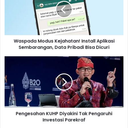
p
a
d
a
M
o
Waspada Modus Kejahatan! Install Aplikasi
d
Sembarangan, Data Pribadi Bisa Dicuri
u
s
K
P
e
e
j
n
a
g
h
e
a
s
t
a
a
h
n
a
!
Pengesahan KUHP Diyakini Tak Pengaruhi
n
I
Investasi Parekraf
K
n
U