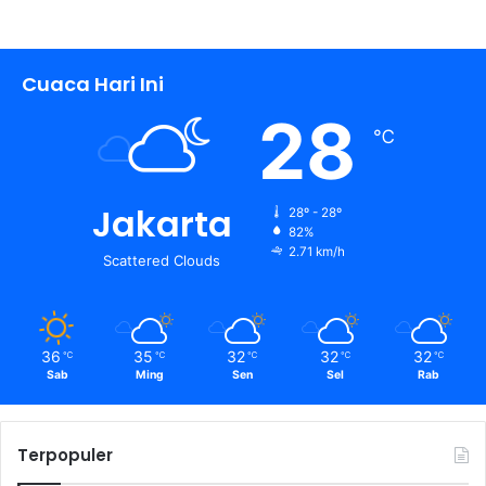
Cuaca Hari Ini
28
℃
Jakarta
28º - 28º
82%
2.71 km/h
Scattered Clouds
36
35
32
32
32
℃
℃
℃
℃
℃
Sab
Ming
Sen
Sel
Rab
Terpopuler