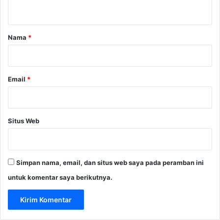
t
u
r
a
i
r
Nama
*
*
Email
*
Situs Web
Simpan nama, email, dan situs web saya pada peramban ini
untuk komentar saya berikutnya.