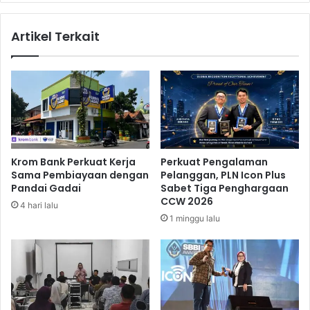
s
H
t
P
Artikel Terkait
a
D
l
i
l
y
A
a
p
k
l
i
i
n
k
i
a
T
Krom Bank Perkuat Kerja
Perkuat Pengalaman
s
a
Sama Pembiayaan dengan
Pelanggan, PLN Icon Plus
i
k
Pandai Gadai
Sabet Tiga Penghargaan
S
P
CCW 2026
4 hari lalu
e
e
1 minggu lalu
m
n
b
g
a
a
r
r
a
u
n
h