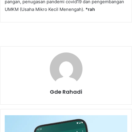
pangan, penugasan pandemi covid19 dan pengembangan
UMKM (Usaha Mikro Kecil Menengah).
*rah
Gde Rahadi
W
a
s