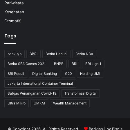
Pariwisata
Kesehatan
Otomotif
Tags
bank bjb
BBRI
Berita Hari Ini
Berita NBA
Berita SEA Games 2021
BNPB
BRI
BRI Liga 1
BRI Peduli
Digital Banking
G20
Holding UMi
Jakarta International Container Terminal
Satgas Penanganan Covid-19
Transformasi Digital
Ultra Mikro
UMKM
Wealth Management
© Copyright 2026, All Rights Reserved |
Beriklan
| by
Bisnis