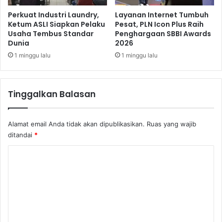
g
i
a
I
Perkuat Industri Laundry,
Layanan Internet Tumbuh
n
n
Ketum ASLI Siapkan Pelaku
Pesat, PLN Icon Plus Raih
,
Usaha Tembus Standar
Penghargaan SBBI Awards
v
Dunia
2026
D
e
a
s
1 minggu lalu
1 minggu lalu
t
t
a
a
P
s
Tinggalkan Balasan
r
i
i
P
b
a
Alamat email Anda tidak akan dipublikasikan.
Ruas yang wajib
a
r
ditandai
*
d
e
i
k
K
B
r
o
i
a
s
f
m
a
e
D
i
n
c