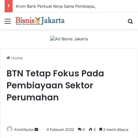
Krom Bank Perkuat Kerja Sama Pembiayaan dengan Pandai Gadai
Menu
Ca
Home
BTN Tetap Fokus Pada
Pembiayaan Sektor
Perumahan
Kontributor
S
4 Februari 2020
0
3
2 menit dibaca
e