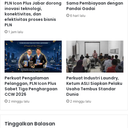
PLN Icon Plus Jabar dorong
Sama Pembiayaan dengan
k
i
inovasi teknologi,
Pandai Gadai
e
S
konektivitas, dan
6 hari lalu
t
u
efektivitas proses bisnis
J
p
PLN
i
e
1 jam lalu
w
r
a
P
s
r
r
i
a
o
y
r
a
i
Perkuat Pengalaman
Perkuat Industri Laundry,
t
Pelanggan, PLN Icon Plus
Ketum ASLI Siapkan Pelaku
a
Sabet Tiga Penghargaan
Usaha Tembus Standar
s
CCW 2026
Dunia
d
2 minggu lalu
2 minggu lalu
i
T
u
r
Tinggalkan Balasan
k