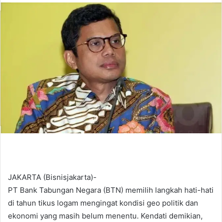
n
d
a
n
e
m
a
i
l
JAKARTA (Bisnisjakarta)-
PT Bank Tabungan Negara (BTN) memilih langkah hati-hati
di tahun tikus logam mengingat kondisi geo politik dan
ekonomi yang masih belum menentu. Kendati demikian,