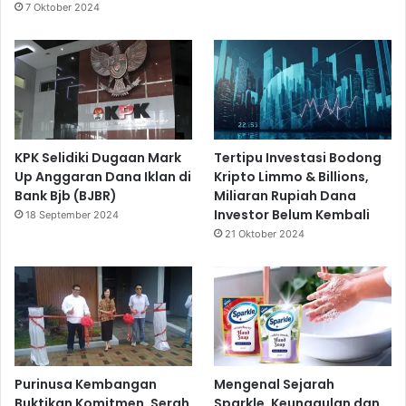
7 Oktober 2024
KPK Selidiki Dugaan Mark
Tertipu Investasi Bodong
Up Anggaran Dana Iklan di
Kripto Limmo & Billions,
Bank Bjb (BJBR)
Miliaran Rupiah Dana
Investor Belum Kembali
18 September 2024
21 Oktober 2024
Purinusa Kembangan
Mengenal Sejarah
Buktikan Komitmen, Serah
Sparkle, Keunggulan dan