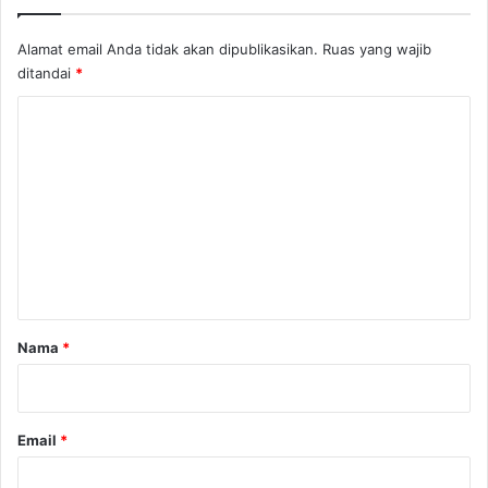
i
Alamat email Anda tidak akan dipublikasikan.
Ruas yang wajib
ditandai
*
K
o
m
e
n
t
a
r
Nama
*
*
Email
*