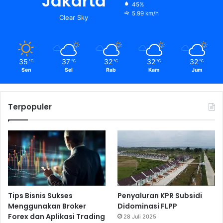
Jakarta
45%
5.99 km/h
Clear Sky
35
37
32
32
32
℃
℃
℃
℃
℃
Sen
Sel
Rab
Kam
Jum
Terpopuler
Tips Bisnis Sukses
Penyaluran KPR Subsidi
Menggunakan Broker
Didominasi FLPP
Forex dan Aplikasi Trading
28 Juli 2025