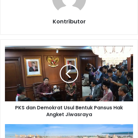
Kontributor
P
K
S
d
a
n
D
e
m
PKS dan Demokrat Usul Bentuk Pansus Hak
o
Angket Jiwasraya
k
r
a
R
t
I