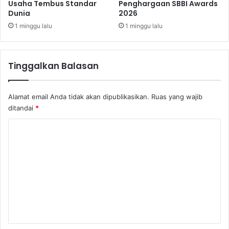
N
Usaha Tembus Standar
Penghargaan SBBI Awards
a
E
Dunia
2026
r
S
a
1 minggu lalu
1 minggu lalu
-
P
K
u
u
t
Tinggalkan Balasan
r
r
a
a
K
T
Alamat email Anda tidak akan dipublikasikan.
Ruas yang wajib
u
a
ditandai
*
r
w
a
a
K
B
r
e
o
k
e
a
m
r
n
e
:
I
M
n
n
e
v
t
m
e
p
s
a
e
t