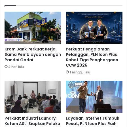
o
n
m
B
p
a
a
n
n
k
y
I
V
n
i
d
Krom Bank Perkuat Kerja
Perkuat Pengalaman
s
i
Sama Pembiayaan dengan
Pelanggan, PLN Icon Plus
i
a
Pandai Gadai
Sabet Tiga Penghargaan
t
,
CCW 2026
4 hari lalu
k
G
1 minggu lalu
e
d
P
e
T
B
I
r
N
a
D
w
O
i
W
s
Perkuat Industri Laundry,
Layanan Internet Tumbuh
I
w
Ketum ASLI Siapkan Pelaku
Pesat, PLN Icon Plus Raih