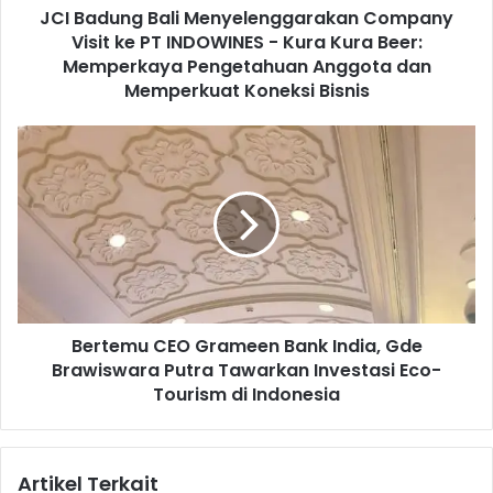
JCI Badung Bali Menyelenggarakan Company
B
Visit ke PT INDOWINES - Kura Kura Beer:
a
l
Memperkaya Pengetahuan Anggota dan
i
Memperkuat Koneksi Bisnis
M
e
B
n
e
y
r
e
t
l
e
e
m
n
u
g
C
g
E
a
Bertemu CEO Grameen Bank India, Gde
O
r
Brawiswara Putra Tawarkan Investasi Eco-
G
a
r
Tourism di Indonesia
k
a
a
m
n
e
C
Artikel Terkait
e