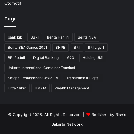
Otomotif
Tags
bank bjb
BBRI
Berita Hari Ini
Berita NBA
Berita SEA Games 2021
BNPB
BRI
BRI Liga 1
BRI Peduli
Digital Banking
G20
Holding UMi
Jakarta International Container Terminal
Satgas Penanganan Covid-19
Transformasi Digital
Ultra Mikro
UMKM
Wealth Management
© Copyright 2026, All Rights Reserved |
Beriklan
| by
Bisnis
Jakarta Network