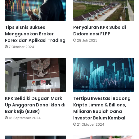
i
B
i
s
n
Tips Bisnis Sukses
Penyaluran KPR Subsidi
i
Menggunakan Broker
Didominasi FLPP
s
Forex dan Aplikasi Trading
28 Juli 2025
7 Oktober 2024
KPK Selidiki Dugaan Mark
Tertipu Investasi Bodong
Up Anggaran Dana Iklan di
Kripto Limmo & Billions,
Bank Bjb (BJBR)
Miliaran Rupiah Dana
Investor Belum Kembali
18 September 2024
21 Oktober 2024