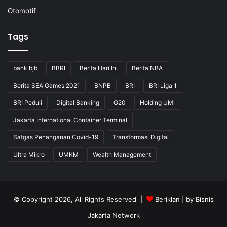
Otomotif
Tags
bank bjb
BBRI
Berita Hari Ini
Berita NBA
Berita SEA Games 2021
BNPB
BRI
BRI Liga 1
BRI Peduli
Digital Banking
G20
Holding UMi
Jakarta International Container Terminal
Satgas Penanganan Covid-19
Transformasi Digital
Ultra Mikro
UMKM
Wealth Management
© Copyright 2026, All Rights Reserved |
Beriklan
| by
Bisnis
Jakarta Network