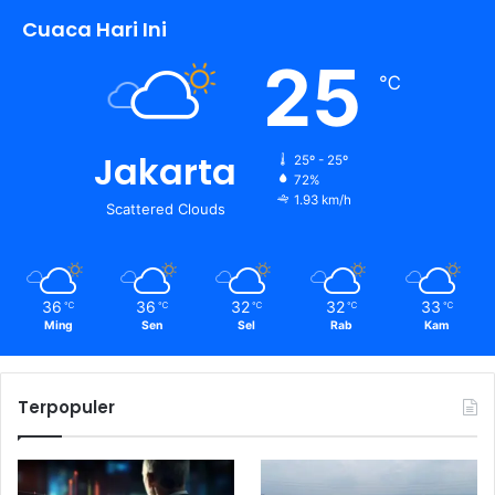
Cuaca Hari Ini
25
℃
Jakarta
25º - 25º
72%
1.93 km/h
Scattered Clouds
36
36
32
32
33
℃
℃
℃
℃
℃
Ming
Sen
Sel
Rab
Kam
Terpopuler