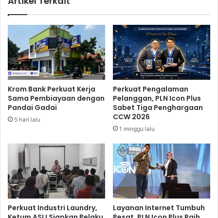
Artikel Terkait
r
o
n
n
y
t
a
h
t
e
a
S
I
k
n
y
i
Krom Bank Perkuat Kerja
Perkuat Pengalaman
P
Sama Pembiayaan dengan
Pelanggan, PLN Icon Plus
e
Pandai Gadai
Sabet Tiga Penghargaan
n
CCW 2026
5 hari lalu
y
1 minggu lalu
e
b
a
b
n
y
a
Perkuat Industri Laundry,
Layanan Internet Tumbuh
Ketum ASLI Siapkan Pelaku
Pesat, PLN Icon Plus Raih