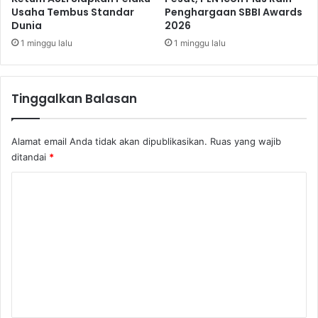
Usaha Tembus Standar
Penghargaan SBBI Awards
Dunia
2026
1 minggu lalu
1 minggu lalu
Tinggalkan Balasan
Alamat email Anda tidak akan dipublikasikan.
Ruas yang wajib
ditandai
*
K
o
m
e
n
t
a