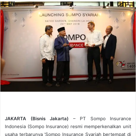
n
d
a
n
e
m
a
i
l
JAKARTA (Bisnis Jakarta)
– PT Sompo Insurance
Indonesia (Sompo Insurance) resmi memperkenalkan unit
usaha terbarunya ‘Sompo Insurance Syariah bertempat di