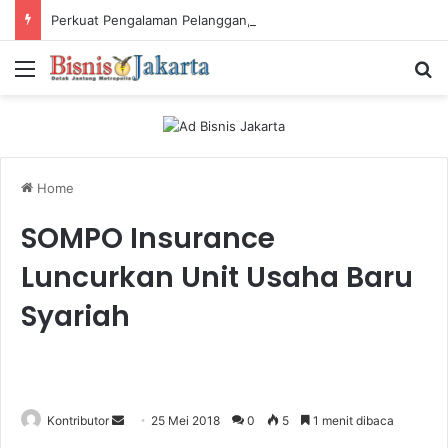
Perkuat Pengalaman Pelanggan, PLN Icon Plus Sabet Tiga Penghargaan CCW 2026
Menu
Ca
Home
SOMPO Insurance
Luncurkan Unit Usaha Baru
Syariah
Kontributor
S
25 Mei 2018
0
5
1 menit dibaca
e