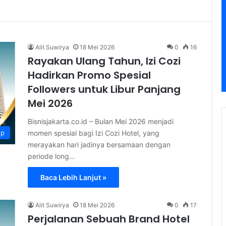
Alit Suwirya
18 Mei 2026
0
16
Rayakan Ulang Tahun, Izi Cozi
Hadirkan Promo Spesial
Followers untuk Libur Panjang
Mei 2026
Bisnisjakarta.co.id – Bulan Mei 2026 menjadi
momen spesial bagi Izi Cozi Hotel, yang
up
merayakan hari jadinya bersamaan dengan
periode long…
Baca Lebih Lanjut »
Alit Suwirya
18 Mei 2026
0
17
Perjalanan Sebuah Brand Hotel