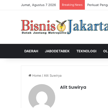
Jumat, Agustus 7 2026
Breaking News
Perkuat Peng
DAERAH
JABODETABEK
TEKNOLOGI
OL
Home
/
Alit Suwirya
Alit Suwirya