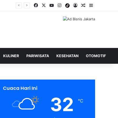
Facebook
X
YouTube
Instagram
Tiktok
Log In
Shuffle Berita
Sidebar
KULINER
PARIWISATA
KESEHATAN
OTOMOTIF
Cuaca Hari Ini
32
℃