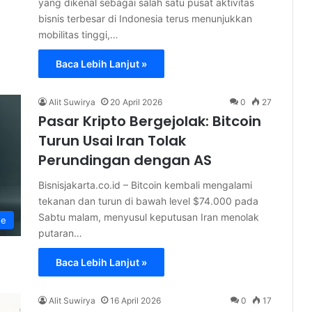
yang dikenal sebagai salah satu pusat aktivitas
bisnis terbesar di Indonesia terus menunjukkan
mobilitas tinggi,…
Baca Lebih Lanjut »
Alit Suwirya
20 April 2026
0
27
Pasar Kripto Bergejolak: Bitcoin
Turun Usai Iran Tolak
Perundingan dengan AS
Bisnisjakarta.co.id – Bitcoin kembali mengalami
tekanan dan turun di bawah level $74.000 pada
Sabtu malam, menyusul keputusan Iran menolak
ne
putaran…
Baca Lebih Lanjut »
Alit Suwirya
16 April 2026
0
17