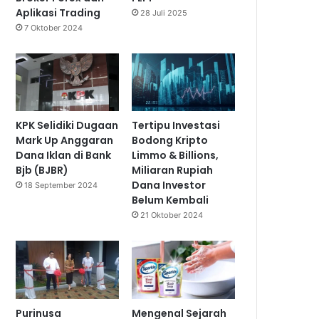
Aplikasi Trading
28 Juli 2025
7 Oktober 2024
KPK Selidiki Dugaan
Tertipu Investasi
Mark Up Anggaran
Bodong Kripto
Dana Iklan di Bank
Limmo & Billions,
Bjb (BJBR)
Miliaran Rupiah
Dana Investor
18 September 2024
Belum Kembali
21 Oktober 2024
Purinusa
Mengenal Sejarah