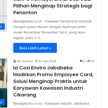
Pilihan Menginap Strategis bagi
Penonton
Bisnisjakarta.co.id – Kawasan Kemayoran kembali
menjadi pusat hiburan dengan hadirnya event
up
musik Remember November Vol.4, yang akan
digelar pada 2–3…
Baca Lebih Lanjut »
Alit Suwirya
20 April 2026
0
19
Izi Cozi Enviro Jababeka
Hadirkan Promo Employee Card,
Solusi Menginap Praktis untuk
Karyawan Kawasan Industri
Cikarang
up
Bisnisjakarta.co.id – Kawasan industri Jababeka