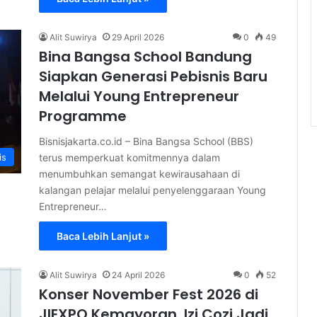
Alit Suwirya
29 April 2026
0
49
Bina Bangsa School Bandung
Siapkan Generasi Pebisnis Baru
Melalui Young Entrepreneur
Programme
Bisnisjakarta.co.id – Bina Bangsa School (BBS)
terus memperkuat komitmennya dalam
is
menumbuhkan semangat kewirausahaan di
kalangan pelajar melalui penyelenggaraan Young
Entrepreneur…
Baca Lebih Lanjut »
Alit Suwirya
24 April 2026
0
52
Konser November Fest 2026 di
JIEXPO Kemayoran, Izi Cozi Jadi