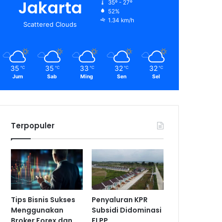
Jakarta
35º - 27º
52%
1.34 km/h
Scattered Clouds
35
35
33
32
32
℃
℃
℃
℃
℃
Jum
Sab
Ming
Sen
Sel
Terpopuler
Tips Bisnis Sukses
Penyaluran KPR
Menggunakan
Subsidi Didominasi
Broker Forex dan
FLPP