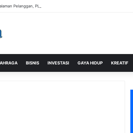
alaman Pelanggan, PLN Icon Plus Sabet Tiga Penghargaan CCW 2026
AHRAGA
BISNIS
INVESTASI
GAYA HIDUP
KREATIF